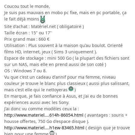
Coucou tout le monde,
Je suis pas mauvais en mobo pc fixe, mais en pc portable, ça
le fait déjà moins
Site d'achat : Matériel.net ( obligatoire )
Taille écran : 15" ou 17"
Prix grand max : 660 €
Utilisation : Plus souvent à la maison qu'au boulot. Orienté
films HD, internet, jeux ( Sims 3 uniquement ).
Espace de stockage : mini 500 Go ( la plupart des fichiers sont
sur un NAS, mais elle en prend aussi de son coté )
OS : Windows 7 ou 8.
Vu que c'est un cadeau d'annif pour ma femme, niveau
couleur je trouve le blanc plus classieux ( aussi plus salissant,
mais c'est elle qui le nettoyeras
)
En marque, je fais confiance à Asus, et j'ai eu de bonnes
expériences aussi avec les Sony.
J'ai donc vu comme modèles ceux la :
http://www.materiel....614h-86054.html
( avantages : souris +
housse offertes, 750 Go d'espace disque ).
http://www.materiel....h1ew-83465.html
( design que je trouve
bien pour une femme
)