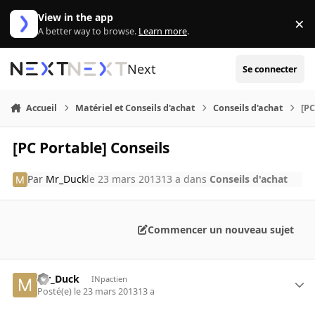
Aller au contenu
View in the app
×
Di
A better way to browse.
Learn more
.
Next
Se connecter
Accueil
Matériel et Conseils d'achat
Conseils d'achat
[PC
[PC Portable] Conseils
Par
Mr_Duck
le 23 mars 2013
13 a
dans
Conseils d'achat
Commencer un nouveau sujet
Mr_Duck
INpactien
Posté(e)
le 23 mars 2013
13 a