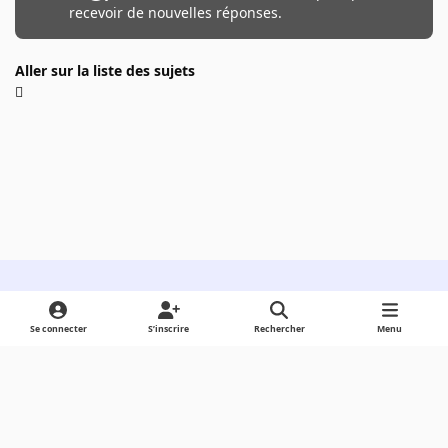
recevoir de nouvelles réponses.
Aller sur la liste des sujets
Light Mode
Dark Mode
System Preference
Se connecter
S’inscrire
Rechercher
Menu
Langue
Cookies
Powered by
Invision Community