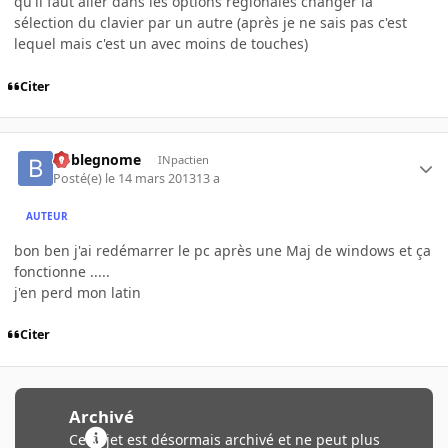
qu'il faut aller dans les options régionales changer la
sélection du clavier par un autre (après je ne sais pas c'est
lequel mais c'est un avec moins de touches)
Citer
boblegnome
INpactien
Posté(e)
le 14 mars 2013
13 a
AUTEUR
bon ben j'ai redémarrer le pc après une Maj de windows et ça
fonctionne .....
j'en perd mon latin
Citer
Archivé
Ce sujet est désormais archivé et ne peut plus