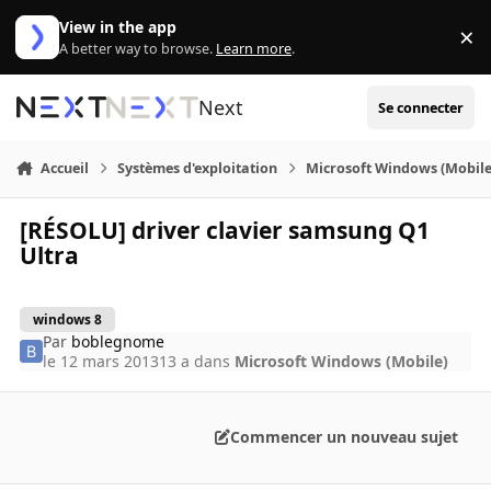
Aller au contenu
View in the app
×
Di
A better way to browse.
Learn more
.
Next
Se connecter
Accueil
Systèmes d'exploitation
Microsoft Windows (Mobile
[RÉSOLU] driver clavier samsung Q1
Ultra
windows 8
Par
boblegnome
le 12 mars 2013
13 a
dans
Microsoft Windows (Mobile)
Commencer un nouveau sujet