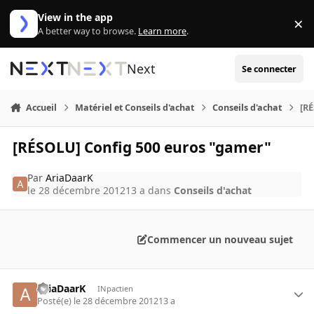
Aller au contenu
View in the app
×
Di
A better way to browse.
Learn more
.
Next
Se connecter
Accueil
Matériel et Conseils d'achat
Conseils d'achat
[R
[RÉSOLU] Config 500 euros "gamer"
Par
AriaDaarK
le 28 décembre 2012
13 a
dans
Conseils d'achat
Commencer un nouveau sujet
AriaDaarK
INpactien
Posté(e)
le 28 décembre 2012
13 a