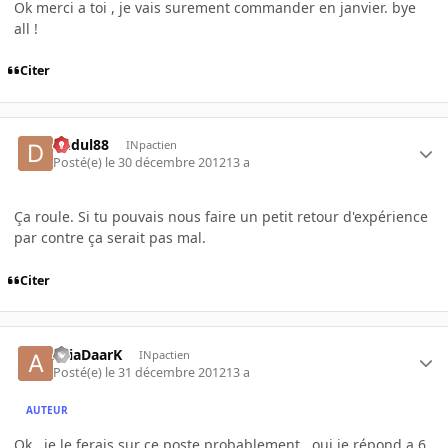
Ok merci a toi , je vais surement commander en janvier. bye
all !
Citer
dudul88
INpactien
Posté(e)
le 30 décembre 2012
13 a
Ça roule. Si tu pouvais nous faire un petit retour d'expérience
par contre ça serait pas mal.
Citer
AriaDaarK
INpactien
Posté(e)
le 31 décembre 2012
13 a
AUTEUR
Ok , je le ferais sur ce poste probablement , oui je répond a 6