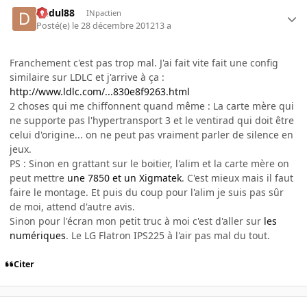
dudul88
INpactien
Posté(e)
le 28 décembre 2012
13 a
Franchement c'est pas trop mal. J'ai fait vite fait une config
similaire sur LDLC et j'arrive à ça :
http://www.ldlc.com/...830e8f9263.html
2 choses qui me chiffonnent quand même : La carte mère qui
ne supporte pas l'hypertransport 3 et le ventirad qui doit être
celui d'origine... on ne peut pas vraiment parler de silence en
jeux.
PS : Sinon en grattant sur le boitier, l'alim et la carte mère on
peut mettre
une 7850 et un Xigmatek
. C'est mieux mais il faut
faire le montage. Et puis du coup pour l'alim je suis pas sûr
de moi, attend d'autre avis.
Sinon pour l'écran mon petit truc à moi c'est d'aller sur
les
numériques
. Le LG Flatron IPS225 à l'air pas mal du tout.
Citer