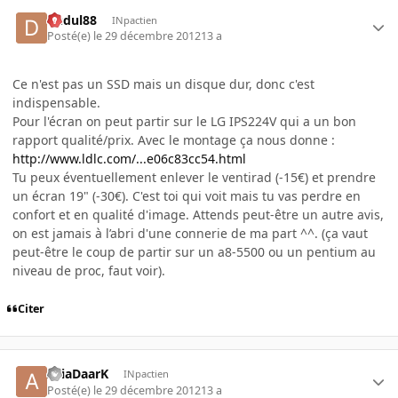
dudul88
INpactien
Posté(e)
le 29 décembre 2012
13 a
Ce n'est pas un SSD mais un disque dur, donc c'est
indispensable.
Pour l'écran on peut partir sur le LG IPS224V qui a un bon
rapport qualité/prix. Avec le montage ça nous donne :
http://www.ldlc.com/...e06c83cc54.html
Tu peux éventuellement enlever le ventirad (-15€) et prendre
un écran 19" (-30€). C'est toi qui voit mais tu vas perdre en
confort et en qualité d'image. Attends peut-être un autre avis,
on est jamais à l’abri d'une connerie de ma part ^^. (ça vaut
peut-être le coup de partir sur un a8-5500 ou un pentium au
niveau de proc, faut voir).
Citer
AriaDaarK
INpactien
Posté(e)
le 29 décembre 2012
13 a