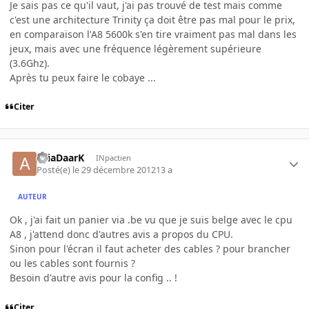
Je sais pas ce qu'il vaut, j'ai pas trouvé de test mais comme
c'est une architecture Trinity ça doit être pas mal pour le prix,
en comparaison l'A8 5600k s'en tire vraiment pas mal dans les
jeux, mais avec une fréquence légèrement supérieure
(3.6Ghz).
Après tu peux faire le cobaye ...
Citer
AriaDaarK
INpactien
Posté(e)
le 29 décembre 2012
13 a
AUTEUR
Ok , j'ai fait un panier via .be vu que je suis belge avec le cpu
A8 , j'attend donc d'autres avis a propos du CPU.
Sinon pour l'écran il faut acheter des cables ? pour brancher
ou les cables sont fournis ?
Besoin d'autre avis pour la config .. !
Citer