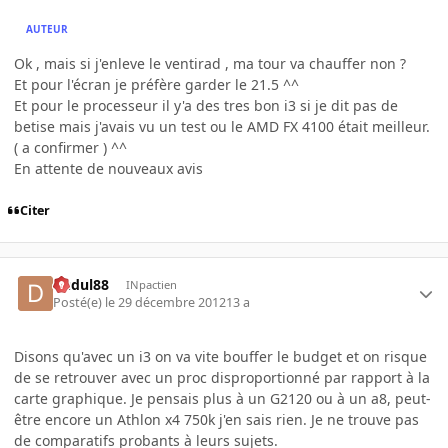
AUTEUR
Ok , mais si j'enleve le ventirad , ma tour va chauffer non ?
Et pour l'écran je préfère garder le 21.5 ^^
Et pour le processeur il y'a des tres bon i3 si je dit pas de
betise mais j'avais vu un test ou le AMD FX 4100 était meilleur.
( a confirmer ) ^^
En attente de nouveaux avis
Citer
dudul88
INpactien
Posté(e)
le 29 décembre 2012
13 a
Disons qu'avec un i3 on va vite bouffer le budget et on risque
de se retrouver avec un proc disproportionné par rapport à la
carte graphique. Je pensais plus à un G2120 ou à un a8, peut-
être encore un Athlon x4 750k j'en sais rien. Je ne trouve pas
de comparatifs probants à leurs sujets.