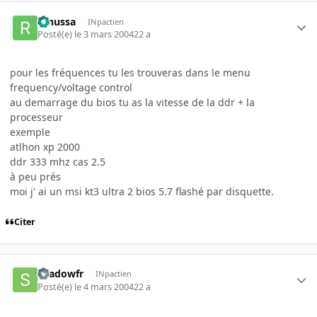
renussa
INpactien
Posté(e)
le 3 mars 2004
22 a
pour les fréquences tu les trouveras dans le menu
frequency/voltage control
au demarrage du bios tu as la vitesse de la ddr + la
processeur
exemple
atlhon xp 2000
ddr 333 mhz cas 2.5
à peu prés
moi j' ai un msi kt3 ultra 2 bios 5.7 flashé par disquette.
Citer
shadowfr
INpactien
Posté(e)
le 4 mars 2004
22 a