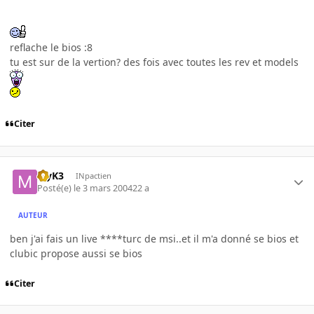
reflache le bios :8
tu est sur de la vertion? des fois avec toutes les rev et models
Citer
MyK3
INpactien
Posté(e)
le 3 mars 2004
22 a
AUTEUR
ben j'ai fais un live ****turc de msi..et il m'a donné se bios et
clubic propose aussi se bios
Citer