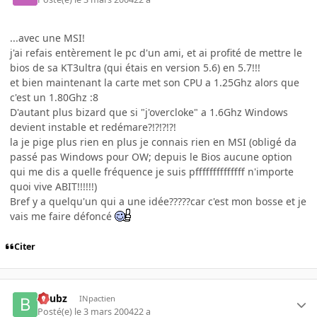
...avec une MSI!
j'ai refais entèrement le pc d'un ami, et ai profité de mettre le
bios de sa KT3ultra (qui étais en version 5.6) en 5.7!!!
et bien maintenant la carte met son CPU a 1.25Ghz alors que
c'est un 1.80Ghz :8
D'autant plus bizard que si "j'overcloke" a 1.6Ghz Windows
devient instable et redémare?!?!?!?!
la je pige plus rien en plus je connais rien en MSI (obligé da
passé pas Windows pour OW; depuis le Bios aucune option
qui me dis a quelle fréquence je suis pffffffffffffff n'importe
quoi vive ABIT!!!!!!)
Bref y a quelqu'un qui a une idée?????car c'est mon bosse et je
vais me faire défoncé
Citer
beubz
INpactien
Posté(e)
le 3 mars 2004
22 a