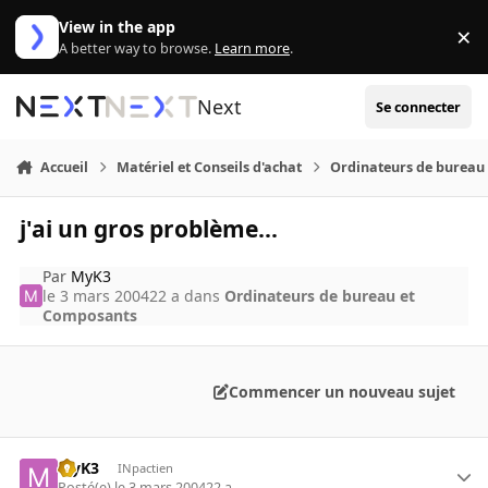
Aller au contenu
View in the app
×
Di
A better way to browse.
Learn more
.
Next
Se connecter
Accueil
Matériel et Conseils d'achat
Ordinateurs de bureau
j'ai un gros problème...
Par
MyK3
le 3 mars 2004
22 a
dans
Ordinateurs de bureau et
Composants
Commencer un nouveau sujet
MyK3
INpactien
Posté(e)
le 3 mars 2004
22 a