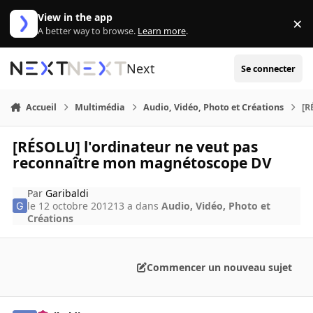
Aller au contenu
View in the app
×
Di
A better way to browse.
Learn more
.
Next
Se connecter
Accueil
Multimédia
Audio, Vidéo, Photo et Créations
[R
[RÉSOLU] l'ordinateur ne veut pas
reconnaître mon magnétoscope DV
Par
Garibaldi
le 12 octobre 2012
13 a
dans
Audio, Vidéo, Photo et
Créations
Commencer un nouveau sujet