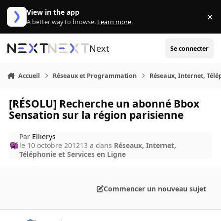
Aller au contenu
View in the app
×
Di
A better way to browse.
Learn more
.
Next
Se connecter
Accueil
Réseaux et Programmation
Réseaux, Internet, Télé
[RÉSOLU] Recherche un abonné Bbox
Sensation sur la région parisienne
Par
Ellierys
le 10 octobre 2012
13 a
dans
Réseaux, Internet,
Téléphonie et Services en Ligne
Commencer un nouveau sujet