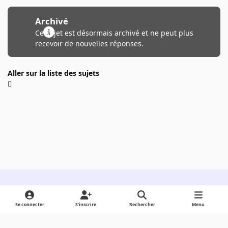
Archivé
Ce sujet est désormais archivé et ne peut plus
recevoir de nouvelles réponses.
Aller sur la liste des sujets
Light Mode
Dark Mode
System Preference
Se connecter
S’inscrire
Rechercher
Menu
Langue
Cookies