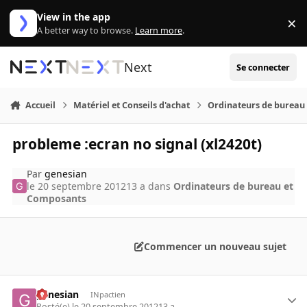
Aller au contenu
View in the app
×
Di
A better way to browse.
Learn more
.
Next
Se connecter
Accueil
Matériel et Conseils d'achat
Ordinateurs de bureau
probleme :ecran no signal (xl2420t)
Par
genesian
le 20 septembre 2012
13 a
dans
Ordinateurs de bureau et
Composants
Commencer un nouveau sujet
genesian
INpactien
Posté(e)
le 20 septembre 2012
13 a