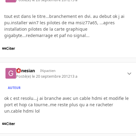
tout est dans le titre...branchement en dvi. au debut ok j ai
pu.installer win7 les pilotes de ma msiz77a65, ...apres
installation pilotes de la carte graphique
gigabyte...redemarrage et paf no signal...
Citer
genesian
INpactien
Posté(e)
le 20 septembre 2012
13 a
AUTEUR
ok c est resolu...j ai branche avec un cable hdmi et modifie le
port et hop ca tourne..me reste plus qu a ne racheter
un.cable hdmi lol
Citer