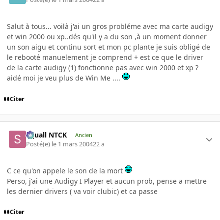
Salut à tous... voilà j'ai un gros probléme avec ma carte audigy
et win 2000 ou xp..dés qu'il y a du son ,à un moment donner
un son aigu et continu sort et mon pc plante je suis obligé de
le rebooté manuelement je comprend + est ce que le driver
de la carte audigy (1) fonctionne pas avec win 2000 et xp ?
aidé moi je veu plus de Win Me ....
Citer
Squall NTCK
Ancien
Posté(e)
le 1 mars 2004
22 a
C ce qu'on appele le son de la mort
Perso, j'ai une Audigy I Player et aucun prob, pense a mettre
les dernier drivers ( va voir clubic) et ca passe
Citer