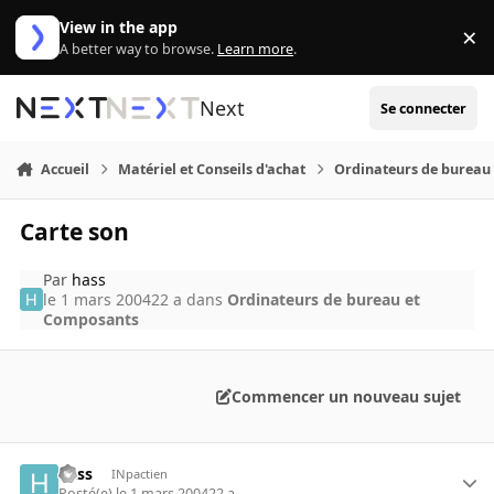
Aller au contenu
View in the app
×
Di
A better way to browse.
Learn more
.
Next
Se connecter
Accueil
Matériel et Conseils d'achat
Ordinateurs de bureau
Carte son
Par
hass
le 1 mars 2004
22 a
dans
Ordinateurs de bureau et
Composants
Commencer un nouveau sujet
hass
INpactien
Posté(e)
le 1 mars 2004
22 a