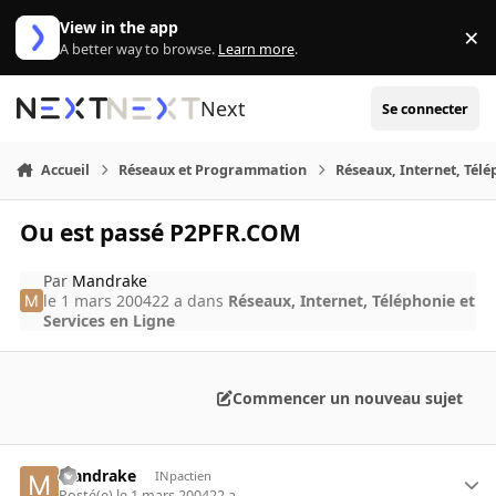
Aller au contenu
View in the app
×
Di
A better way to browse.
Learn more
.
Next
Se connecter
Accueil
Réseaux et Programmation
Réseaux, Internet, Télé
Ou est passé P2PFR.COM
Par
Mandrake
le 1 mars 2004
22 a
dans
Réseaux, Internet, Téléphonie et
Services en Ligne
Commencer un nouveau sujet
Mandrake
INpactien
Posté(e)
le 1 mars 2004
22 a