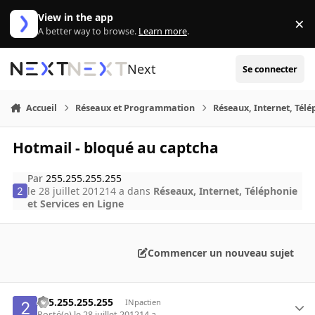
Aller au contenu
View in the app
×
Di
A better way to browse.
Learn more
.
Next
Se connecter
Accueil
Réseaux et Programmation
Réseaux, Internet, Télé
Hotmail - bloqué au captcha
Par
255.255.255.255
le 28 juillet 2012
14 a
dans
Réseaux, Internet, Téléphonie
et Services en Ligne
Commencer un nouveau sujet
255.255.255.255
INpactien
Posté(e)
le 28 juillet 2012
14 a