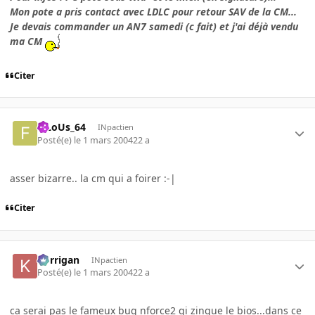
Mon pote a pris contact avec LDLC pour retour SAV de la CM...
Je devais commander un AN7 samedi (c fait) et j'ai déjà vendu
ma CM
Citer
FiLoUs_64
INpactien
Posté(e)
le 1 mars 2004
22 a
asser bizarre.. la cm qui a foirer :-|
Citer
korrigan
INpactien
Posté(e)
le 1 mars 2004
22 a
ca serai pas le fameux bug nforce2 qi zingue le bios...dans ce