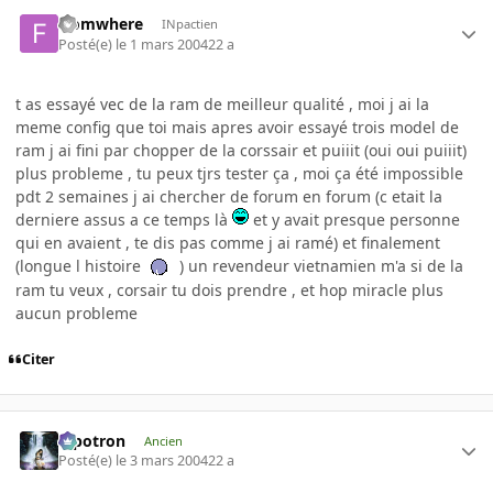
fromwhere
INpactien
Posté(e)
le 1 mars 2004
22 a
t as essayé vec de la ram de meilleur qualité , moi j ai la
meme config que toi mais apres avoir essayé trois model de
ram j ai fini par chopper de la corssair et puiiit (oui oui puiiit)
plus probleme , tu peux tjrs tester ça , moi ça été impossible
pdt 2 semaines j ai chercher de forum en forum (c etait la
derniere assus a ce temps là
et y avait presque personne
qui en avaient , te dis pas comme j ai ramé) et finalement
(longue l histoire
) un revendeur vietnamien m'a si de la
ram tu veux , corsair tu dois prendre , et hop miracle plus
aucun probleme
Citer
Pipotron
Ancien
Posté(e)
le 3 mars 2004
22 a