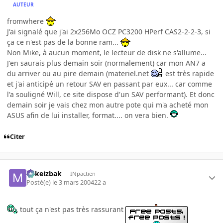
AUTEUR
fromwhere
J'ai signalé que j'ai 2x256Mo OCZ PC3200 HPerf CAS2-2-2-3, si
ça ce n'est pas de la bonne ram...
Non Mike, à aucun moment, le lecteur de disk ne s'allume...
J'en saurais plus demain soir (normalement) car mon AN7 a
du arriver ou au pire demain (materiel.net
est très rapide
et j'ai anticipé un retour SAV en passant par eux... car comme
l'a souligné Will, ce site dispose d'un SAV performant). Et donc
demain soir je vais chez mon autre pote qui m'a acheté mon
ASUS afin de lui installer, format.... on vera bien.
Citer
Mikeizbak
INpactien
Posté(e)
le 3 mars 2004
22 a
tout ça n'est pas très rassurant