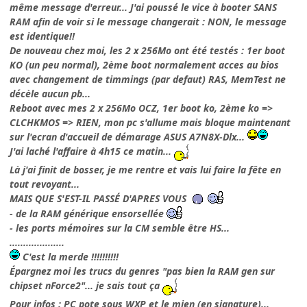
même message d'erreur... J'ai poussé le vice à booter SANS
RAM afin de voir si le message changerait : NON, le message
est identique!!
De nouveau chez moi, les 2 x 256Mo ont été testés : 1er boot
KO (un peu normal), 2ème boot normalement acces au bios
avec changement de timmings (par defaut) RAS, MemTest ne
décèle aucun pb...
Reboot avec mes 2 x 256Mo OCZ, 1er boot ko, 2ème ko =>
CLCHKMOS => RIEN, mon pc s'allume mais bloque maintenant
sur l'ecran d'accueil de démarage ASUS A7N8X-Dlx...
J'ai laché l'affaire à 4h15 ce matin...
Là j'ai finit de bosser, je me rentre et vais lui faire la fête en
tout revoyant...
MAIS QUE S'EST-IL PASSÉ D'APRES VOUS
- de la RAM générique ensorsellée
- les ports mémoires sur la CM semble être HS...
....................
C'est la merde !!!!!!!!!!
Épargnez moi les trucs du genres "pas bien la RAM gen sur
chipset nForce2"... je sais tout ça
Pour infos : PC pote sous WXP et le mien (en signature)...