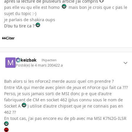
après la lecture de plusieurs article j'ai compris
pas elle vu qu elle est homo
mais bon je crois que c pas le
sujet du topic :-)
je parlais de shakira oups
D'ou tu tire ca ?
Citer
Mikeizbak
INpactien
Posté(e)
le 4 mars 2004
22 a
Bah alors si les nForce2 merde aussi quel cm prendre ?
Entre VIA qui merde avec plein de jeux et nForce qui fait ca ???
Perso, je suis jamais sorti de MSI donc p-e que d'autre
fabriquant de CM en socket 462 (plus connu sous le nom de
Socket A
) utilise d'autre chipset que je ne connais pas en
462 ??
En tout cas, j'ai pas encore eu de pb avec ma MSI K7N2G-ILSR