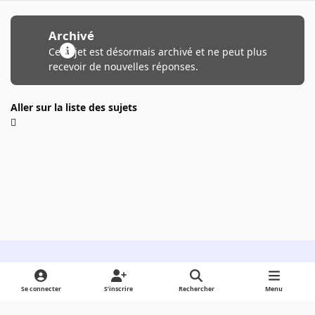
Archivé
Ce sujet est désormais archivé et ne peut plus
recevoir de nouvelles réponses.
Aller sur la liste des sujets
Light Mode
Dark Mode
System Preference
Se connecter
S’inscrire
Rechercher
Menu
Langue
Cookies