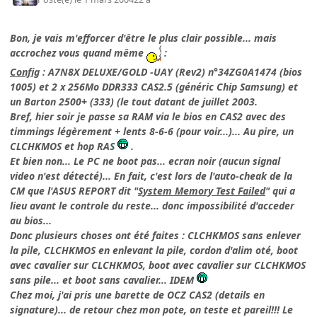
Bon, je vais m'efforcer d'être le plus clair possible... mais
accrochez vous quand même
:
Config
: A7N8X DELUXE/GOLD -UAY (Rev2) n°34ZG0A1474 (bios
1005) et 2 x 256Mo DDR333 CAS2.5 (généric Chip Samsung) et
un Barton 2500+ (333) (le tout datant de juillet 2003.
Bref, hier soir je passe sa RAM via le bios en CAS2 avec des
timmings légèrement + lents 8-6-6 (pour voir...)... Au pire, un
CLCHKMOS et hop RAS
.
Et bien non... Le PC ne boot pas... ecran noir (aucun signal
video n'est détecté)... En fait, c'est lors de l'auto-cheak de la
CM que l'ASUS REPORT dit "
System Memory Test Failed
" qui a
lieu avant le controle du reste... donc impossibilité d'acceder
au bios...
Donc plusieurs choses ont été faites : CLCHKMOS sans enlever
la pile, CLCHKMOS en enlevant la pile, cordon d'alim oté, boot
avec cavalier sur CLCHKMOS, boot avec cavalier sur CLCHKMOS
sans pile... et boot sans cavalier... IDEM
Chez moi, j'ai pris une barette de OCZ CAS2 (details en
signature)... de retour chez mon pote, on teste et pareil!!! Le