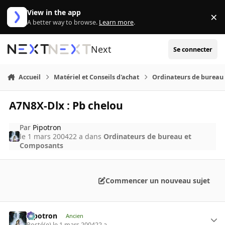
Aller au contenu
View in the app
×
Di
A better way to browse.
Learn more
.
Next
Se connecter
Accueil
Matériel et Conseils d'achat
Ordinateurs de bureau
A7N8X-Dlx : Pb chelou
Par
Pipotron
le 1 mars 2004
22 a
dans
Ordinateurs de bureau et
Composants
Commencer un nouveau sujet
Pipotron
Ancien
Posté(e)
le 1 mars 2004
22 a