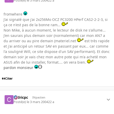
Posté(e)
le 3 mars 2004
22 a
fromwhere
J'ai signalé que j'ai 2x256Mo OCZ PC3200 HPerf CAS2-2-2-3, si
ça ce n'est pas de la bonne ram...
Non Mike, à aucun moment, le lecteur de disk ne s'allume...
J'en saurais plus demain soir (normalement) car mon AN7 a
du arriver ou au pire demain (materiel.net
est très rapide
et j'ai anticipé un retour SAV en passant par eux... car comme
l'a souligné Will, ce site dispose d'un SAV performant). Et donc
demain soir je vais chez mon autre pote qui m'a acheté mon
ASUS afin de lui installer, format.... on vera bien.
pardon monsieur
Citer
cedricpc
INpactien
Posté(e)
le 3 mars 2004
22 a