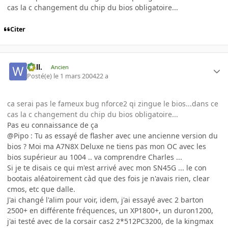
cas la c changement du chip du bios obligatoire...
Citer
Will.
Ancien
Posté(e)
le 1 mars 2004
22 a
ca serai pas le fameux bug nforce2 qi zingue le bios...dans ce
cas la c changement du chip du bios obligatoire...
Pas eu connaissance de ça
@Pipo : Tu as essayé de flasher avec une ancienne version du
bios ? Moi ma A7N8X Deluxe ne tiens pas mon OC avec les
bios supérieur au 1004 .. va comprendre Charles ...
Si je te disais ce qui m'est arrivé avec mon SN45G ... le con
bootais aléatoirement càd que des fois je n'avais rien, clear
cmos, etc que dalle.
J'ai changé l'alim pour voir, idem, j'ai essayé avec 2 barton
2500+ en différente fréquences, un XP1800+, un duron1200,
j'ai testé avec de la corsair cas2 2*512PC3200, de la kingmax