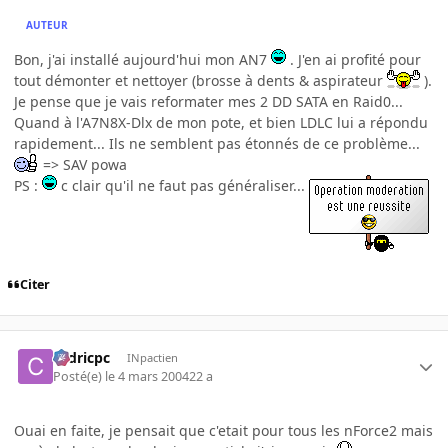
AUTEUR
Bon, j'ai installé aujourd'hui mon AN7
. J'en ai profité pour
tout démonter et nettoyer (brosse à dents & aspirateur
).
Je pense que je vais reformater mes 2 DD SATA en Raid0...
Quand à l'A7N8X-Dlx de mon pote, et bien LDLC lui a répondu
rapidement... Ils ne semblent pas étonnés de ce problème...
=> SAV powa
PS :
c clair qu'il ne faut pas généraliser...
Citer
cedricpc
INpactien
Posté(e)
le 4 mars 2004
22 a
Ouai en faite, je pensait que c'etait pour tous les nForce2 mais