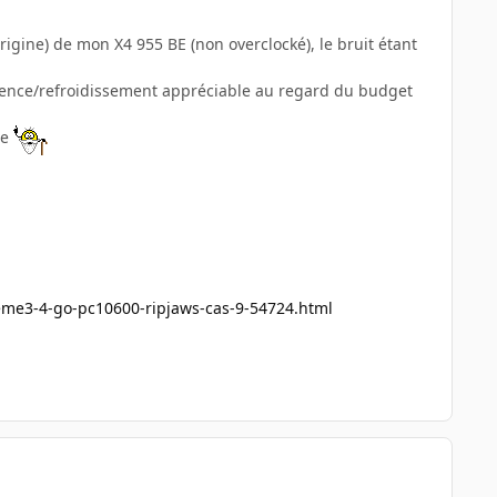
origine) de mon X4 955 BE (non overclocké), le bruit étant
 silence/refroidissement appréciable au regard du budget
ne
reme3-4-go-pc10600-ripjaws-cas-9-54724.html