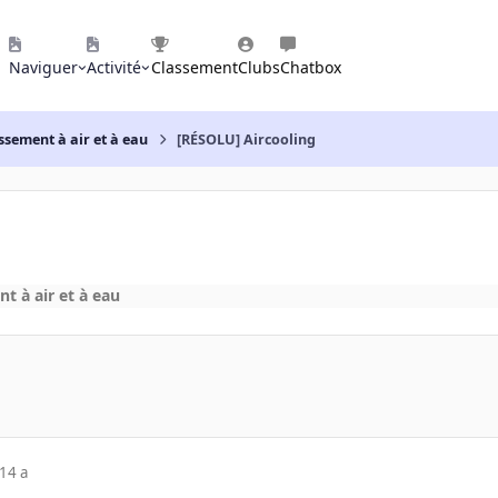
Naviguer
Activité
Classement
Clubs
Chatbox
ssement à air et à eau
[RÉSOLU] Aircooling
t à air et à eau
14 a