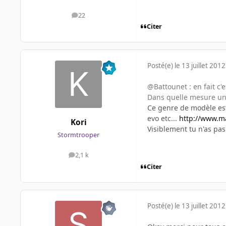
22
messages
Citer
Posté(e)
le 13 juillet 2012
@Battounet : en fait c'
Dans quelle mesure un 
Ce genre de modèle est 
evo etc...
http://www.ma
Kori
Visiblement tu n'as pas
Stormtrooper
2,1 k
messages
Citer
Posté(e)
le 13 juillet 2012