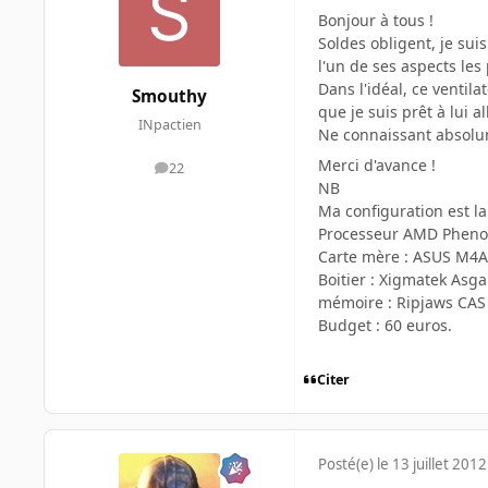
Bonjour à tous !
Soldes obligent, je sui
l'un de ses aspects les
Dans l'idéal, ce ventil
Smouthy
que je suis prêt à lui a
INpactien
Ne connaissant absolum
Merci d'avance !
22
messages
NB
Ma configuration est la
Processeur AMD Pheno
Carte mère : ASUS M4
Boitier : Xigmatek Asg
mémoire : Ripjaws CAS
Budget : 60 euros.
Citer
Posté(e)
le 13 juillet 2012