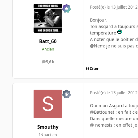
Posté(e)
le 13 juillet 2012
Bonjour,
Ton asgard a toujours s
température
A noter que le boitier
Batt_60
@Nem: je ne suis pas c
Ancien
5,6 k
messages
Citer
Posté(e)
le 13 juillet 2012
Oui mon Asgard a toujou
@Battounet : en fait c'
Dans quelle mesure un 
@ nemesis : en effet je
Smouthy
INpactien