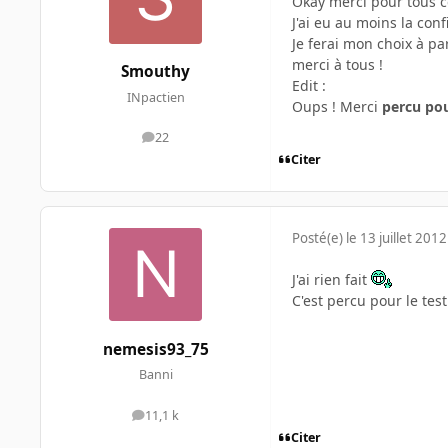
Okay merci pour tous ce
J'ai eu au moins la conf
Je ferai mon choix à p
merci à tous !
Smouthy
Edit :
INpactien
Oups ! Merci
percu pou
22
messages
Citer
Posté(e)
le 13 juillet 2012
J'ai rien fait
C'est percu pour le tes
nemesis93_75
Banni
11,1 k
messages
Citer