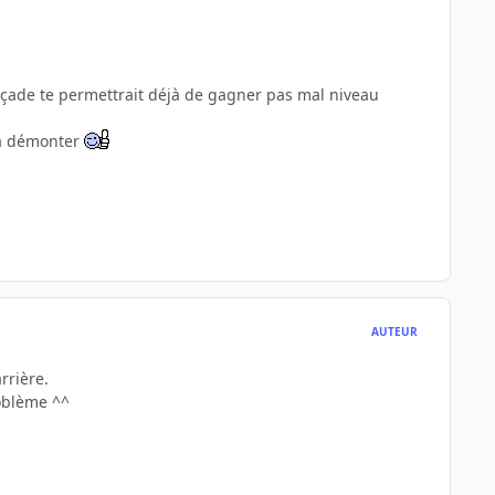
n façade te permettrait déjà de gagner pas mal niveau
 la démonter
AUTEUR
rrière.
roblème ^^