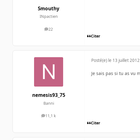
Smouthy
INpactien
22
messages
Citer
Posté(e)
le 13 juillet 2012
Je sais pas si tu as vu 
nemesis93_75
Banni
11,1 k
messages
Citer