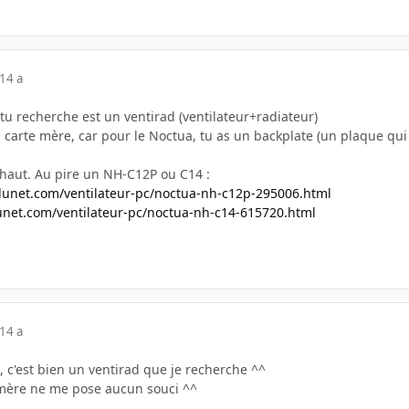
14 a
 tu recherche est un ventirad (ventilateur+radiateur)
carte mère, car pour le Noctua, tu as un backplate (un plaque qui 
op haut. Au pire un NH-C12P ou C14 :
dunet.com/ventilateur-pc/noctua-nh-c12p-295006.html
unet.com/ventilateur-pc/noctua-nh-c14-615720.html
14 a
, c'est bien un ventirad que je recherche ^^
mère ne me pose aucun souci ^^