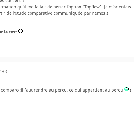
s conseils !
irmation qu'il me fallait délaisser l'option "Topflow". Je m'orientais 
artir de l'étude comparative communiquée par nemesis.
r le test
14 a
t comparo (il faut rendre au percu, ce qui appartient au percu
)