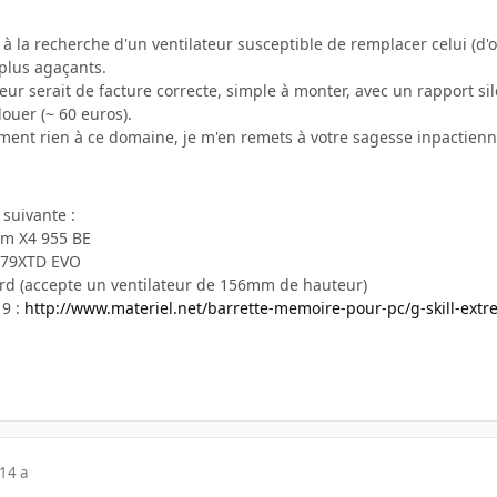
s à la recherche d'un ventilateur susceptible de remplacer celui (d'
 plus agaçants.
ateur serait de facture correcte, simple à monter, avec un rapport
llouer (~ 60 euros).
ent rien à ce domaine, je m'en remets à votre sagesse inpactien
 suivante :
m X4 955 BE
A79XTD EVO
ard (accepte un ventilateur de 156mm de hauteur)
 9 :
http://www.materiel.net/barrette-memoire-pour-pc/g-skill-ext
14 a