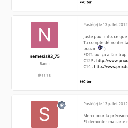
Citer
Posté(e)
le 13 juillet 2012
Juste pour info, ce que
Tu compte démonter ta 
bouzin
)
EDIT: oui ça a l'air tr
nemesis93_75
C12P :
http://www.prix
Banni
C14 :
http://www.prixd
11,1 k
messages
Citer
Posté(e)
le 13 juillet 2012
Merci pour la précision
Et démonter ma carte 