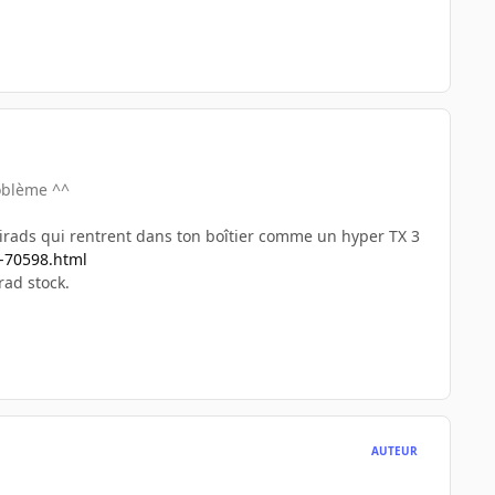
roblème ^^
ntirads qui rentrent dans ton boîtier comme un hyper TX 3
o-70598.html
rad stock.
AUTEUR