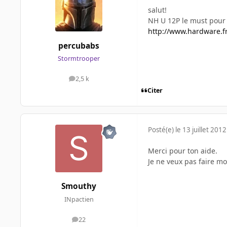
salut!
NH U 12P le must pour
http://www.hardware.fr
percubabs
Stormtrooper
2,5 k
messages
Citer
Posté(e)
le 13 juillet 2012
Merci pour ton aide.
Je ne veux pas faire m
Smouthy
INpactien
22
messages