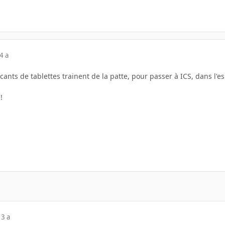
4 a
nts de tablettes trainent de la patte, pour passer à ICS, dans l'e
!
13 a