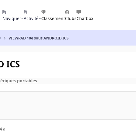
Naviguer
Activité
Classement
Clubs
Chatbox
s
VIEWPAD 10e sous ANDROID ICS
D ICS
hériques portables
4 a