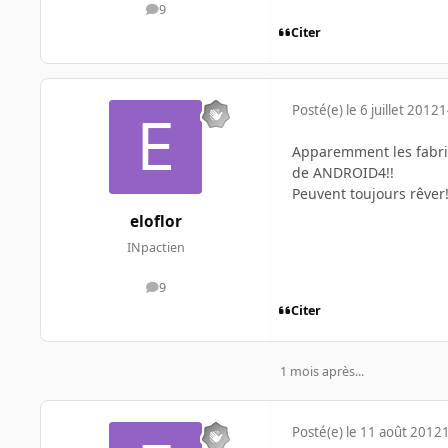
9
messages
Citer
Posté(e)
le 6 juillet 2012
1
Apparemment les fabrica
de ANDROID4!!
Peuvent toujours rêver!
eloflor
INpactien
9
messages
Citer
1 mois après...
Posté(e)
le 11 août 2012