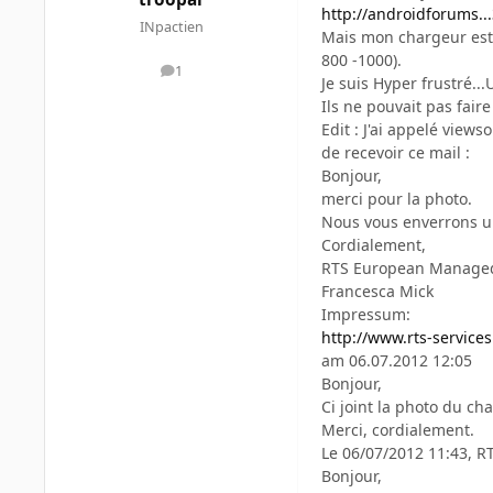
http://androidforums...
INpactien
Mais mon chargeur est m
800 -1000).
1
messages
Je suis Hyper frustré..
Ils ne pouvait pas fair
Edit : J'ai appelé view
de recevoir ce mail :
Bonjour,
merci pour la photo.
Nous vous enverrons u
Cordialement,
RTS European Managed
Francesca Mick
Impressum:
http://www.rts-servic
am 06.07.2012 12:05
Bonjour,
Ci joint la photo du ch
Merci, cordialement.
Le 06/07/2012 11:43, RTS
Bonjour,