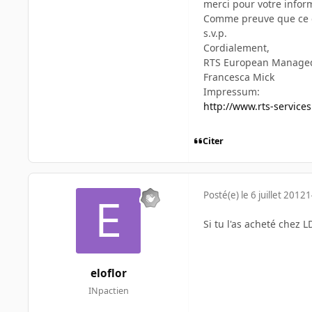
merci pour votre infor
Comme preuve que ce ch
s.v.p.
Cordialement,
RTS European Managed
Francesca Mick
Impressum:
http://www.rts-servic
Citer
Posté(e)
le 6 juillet 2012
1
Si tu l'as acheté chez 
eloflor
INpactien