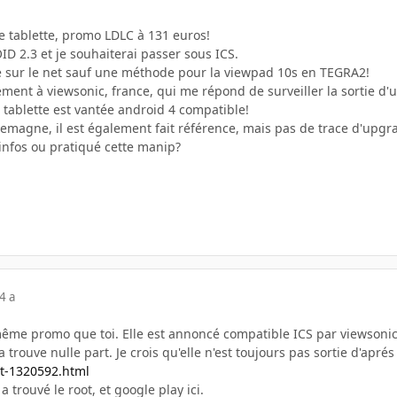
tte tablette, promo LDLC à 131 euros!
D 2.3 et je souhaiterai passer sous ICS.
 sur le net sauf une méthode pour la viewpad 10s en TEGRA2!
nt à viewsonic, france, qui me répond de surveiller la sortie d'un
ablette est vantée android 4 compatible!
llemagne, il est également fait référence, mais pas de trace d'upgr
 infos ou pratiqué cette manip?
4 a
a même promo que toi. Elle est annoncé compatible ICS par viewsoni
trouve nulle part. Je crois qu'elle n'est toujours pas sortie d'apré
/t-1320592.html
a trouvé le root, et google play ici.