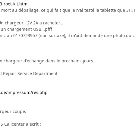
3-root-kit.html
ort au déballage, ce qui fait que je n'ai testé la tablette que 3H.
.Un chargeur 12V 2A a racheter...
e un chargement USB...pfff
sonic au 0170723957 (non surtaxé), il m'ont demandé une photo du c
n chargeur d'échange dans le prochains jours.
 Repair Service Department
es.de/impressum/res.php
argeur coupé.
 Callcenter a écrit :