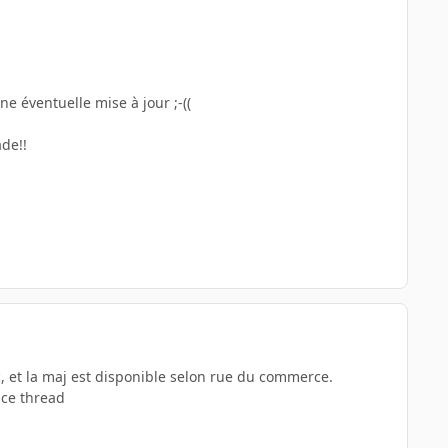
e éventuelle mise à jour ;-((
ade!!
c, et la maj est disponible selon rue du commerce.
s ce thread