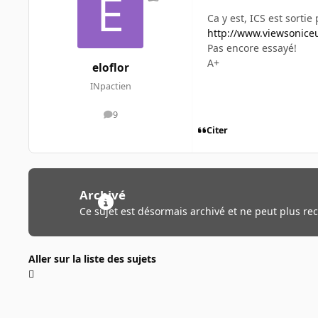
Ca y est, ICS est sortie
http://www.viewsonic
Pas encore essayé!
A+
eloflor
INpactien
9
messages
Citer
Archivé
Ce sujet est désormais archivé et ne peut plus re
Aller sur la liste des sujets