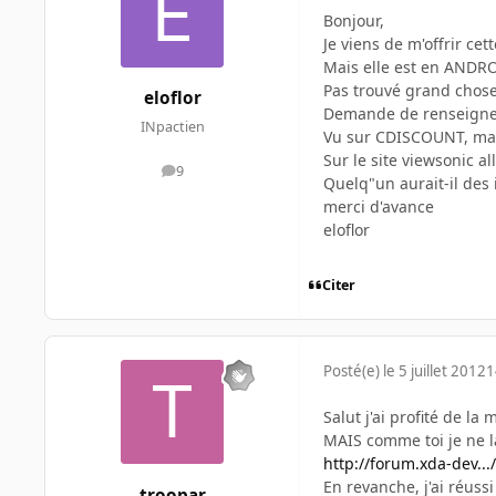
Bonjour,
Je viens de m'offrir ce
Mais elle est en ANDROI
Pas trouvé grand chose
eloflor
Demande de renseigneme
INpactien
Vu sur CDISCOUNT, ma t
Sur le site viewsonic a
9
messages
Quelq"un aurait-il des
merci d'avance
eloflor
Citer
Posté(e)
le 5 juillet 2012
1
Salut j'ai profité de l
MAIS comme toi je ne la 
http://forum.xda-dev...
En revanche, j'ai réussi 
troopar