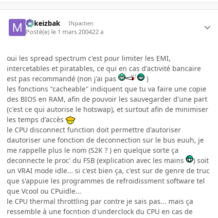
Mikeizbak
INpactien
Posté(e)
le 1 mars 2004
22 a
oui les spread spectrum c'est pour limiter les EMI,
intercetables et piratables, ce qui en cas d'activité bancaire
est pas recommandé (non j'ai pas
)
les fonctions "cacheable" indiquent que tu va faire une copie
des BIOS en RAM, afin de pouvoir les sauvegarder d'une part
(c'est ce qui autorise le hotswap), et surtout afin de minimiser
les temps d'accès
le CPU disconnect function doit permettre d'autoriser
dautoriser une fonction de deconnection sur le bus euuh, je
me rappelle plus le nom (S2K ? ) en quelque sorte ça
deconnecte le proc' du FSB (explication avec les mains
) soit
un VRAI mode idle... si c'est bien ça, c'est sur de genre de truc
que s'appuie les programmes de refroidissment software tel
que Vcool ou CPuidle...
le CPU thermal throttling par contre je sais pas... mais ça
ressemble à une focntion d'underclock du CPU en cas de