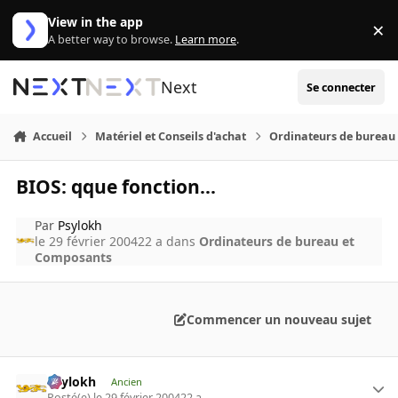
Aller au contenu
View in the app
×
Di
A better way to browse.
Learn more
.
Next
Se connecter
Accueil
Matériel et Conseils d'achat
Ordinateurs de bureau
BIOS: qque fonction...
Par
Psylokh
le 29 février 2004
22 a
dans
Ordinateurs de bureau et
Composants
Commencer un nouveau sujet
Psylokh
Ancien
Posté(e)
le 29 février 2004
22 a