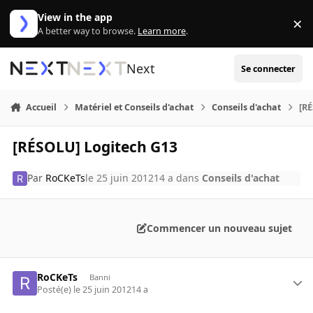
Aller au contenu
View in the app
×
Di
A better way to browse.
Learn more
.
Next
Se connecter
Accueil
Matériel et Conseils d'achat
Conseils d'achat
[R
[RÉSOLU] Logitech G13
Par
RoCKeTs
le 25 juin 2012
14 a
dans
Conseils d'achat
Commencer un nouveau sujet
RoCKeTs
Banni
Posté(e)
le 25 juin 2012
14 a