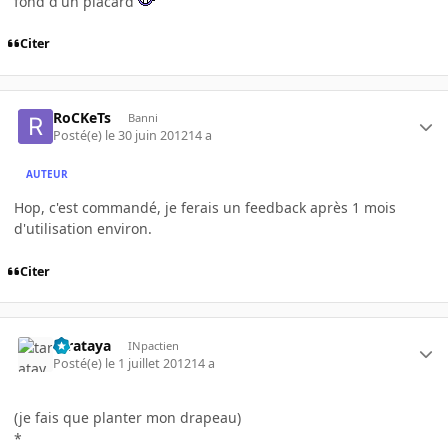
fond d'un placard
Citer
RoCKeTs
Banni
Posté(e)
le 30 juin 2012
14 a
AUTEUR
Hop, c'est commandé, je ferais un feedback après 1 mois
d'utilisation environ.
Citer
tarataya
INpactien
Posté(e)
le 1 juillet 2012
14 a
(je fais que planter mon drapeau)
*