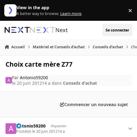
Aller au contenu
View in the app
×
Di
A better way to browse.
Learn more
.
Next
Se connecter
Accueil
Matériel et Conseils d'achat
Conseils d'achat
Cho
Choix carte mère Z77
Par
Antonio59200
le 20 juin 2012
14 a
dans
Conseils d'achat
Commencer un nouveau sujet
Antonio59200
INpactien
Posté(e)
le 20 juin 2012
14 a