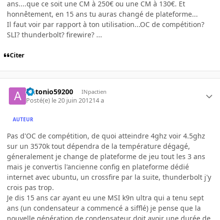
ans....que ce soit une CM à 250€ ou une CM à 130€. Et
honnêtement, en 15 ans tu auras changé de plateforme...
Il faut voir par rapport à ton utilisation...OC de compétition?
SLI? thunderbolt? firewire? ...
Citer
Antonio59200
INpactien
Posté(e)
le 20 juin 2012
14 a
AUTEUR
Pas d'OC de compétition, de quoi atteindre 4ghz voir 4.5ghz
sur un 3570k tout dépendra de la température dégagé,
géneralement je change de plateforme de jeu tout les 3 ans
mais je convertis l'ancienne config en plateforme dédié
internet avec ubuntu, un crossfire par la suite, thunderbolt j'y
crois pas trop.
Je dis 15 ans car ayant eu une MSI k9n ultra qui a tenu sept
ans (un condensateur a commencé a sifflé) je pense que la
nouvelle génération de condensateur doit avoir une durée de