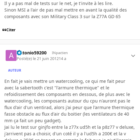
Il y a pas mal de tests sur le net, je t'invite à les lire.
Sinon MSI a l'air de pas mal mettre en avant la qualité des
composants avec son Military Class 3 sur la Z77A GD 65
Citer
Antonio59200
INpactien
Posté(e)
le 21 juin 2012
14 a
AUTEUR
En fait je vais mettre un watercooling, ce qui me fait peur
avec la sabertooth c'est "l'armure thermique" et le
refoidissement des composants en dessous, de plus avec le
watercooling, les composants autour du cpu n'auront pas le
flux d'air d'un ventirad, alors j'ai peur que l'armure thermique
fasse obstacle au flux d'air du boitier (les ventilateurs de 40
mm ça fait un peu gadget).
Jai lu le test sur ginjfo entre la z77x ud5h et la p8z77 v deluxe,
j'arrivent pas a choisir, d'un coté il y a l'ud5h a 200€ et la v