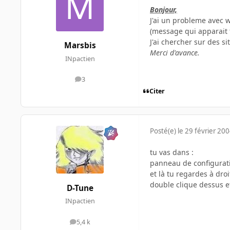
Bonjour,
J'ai un probleme avec 
(message qui apparait 
J'ai chercher sur des
Marsbis
Merci d'avance.
INpactien
3
messages
Citer
Posté(e)
le 29 février 20
tu vas dans :
panneau de configuratio
et là tu regardes à dro
double clique dessus e
D-Tune
INpactien
5,4 k
messages