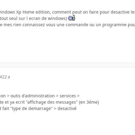
windows Xp Home edition, comment peut on faire pour desactive le
tout seul sur l ecran de windows)
 site mes rien connaissez vous une commande ou un programme pour
04
22 a
n > outis d'administration > services >
ite et ya ecrit "affichage des messages" (en 3éme)
t fait "type de demarrage" > desactivé