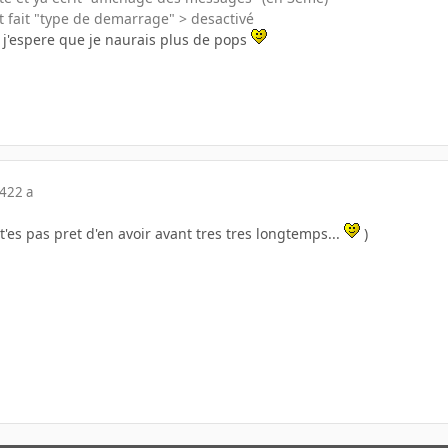
t fait "type de demarrage" > desactivé
e j'espere que je naurais plus de pops
04
22 a
t'es pas pret d'en avoir avant tres tres longtemps...
)