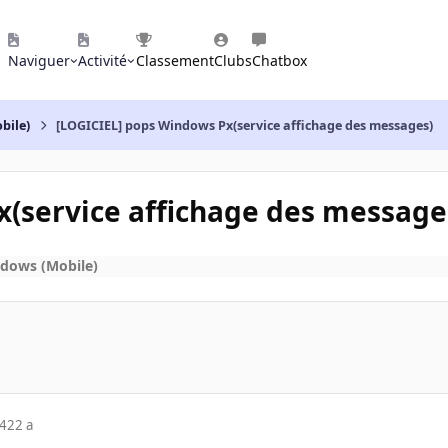
Naviguer
Activité
Classement
Clubs
Chatbox
bile)
[LOGICIEL] pops Windows Px(service affichage des messages)
(service affichage des message
ndows (Mobile)
04
22 a