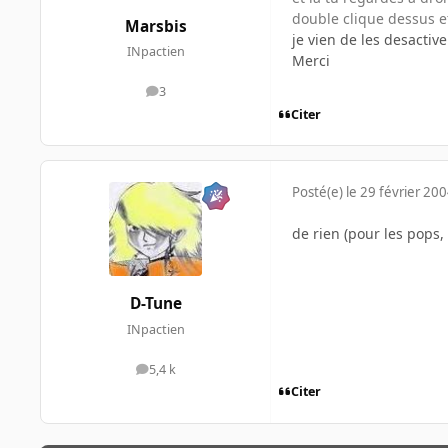
double clique dessus e
Marsbis
je vien de les desactiv
INpactien
Merci
3
messages
Citer
Posté(e)
le 29 février 20
de rien (pour les pops, 
D-Tune
INpactien
5,4 k
messages
Citer