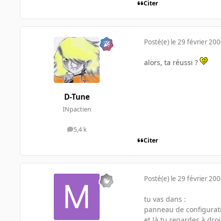
Citer
Posté(e)
le 29 février 20
alors, ta réussi ?
D-Tune
INpactien
5,4 k
messages
Citer
Posté(e)
le 29 février 20
tu vas dans :
panneau de configuratio
et là tu regardes à dro