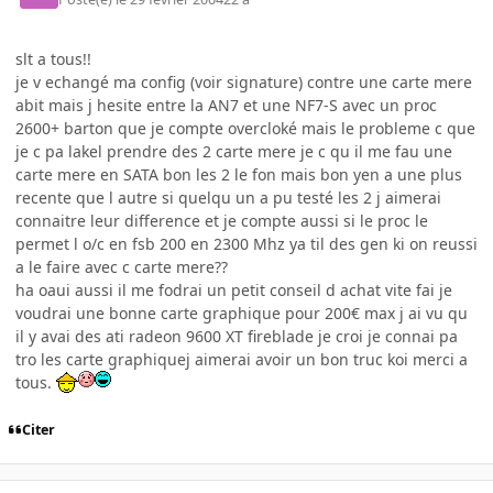
slt a tous!!
je v echangé ma config (voir signature) contre une carte mere
abit mais j hesite entre la AN7 et une NF7-S avec un proc
2600+ barton que je compte overcloké mais le probleme c que
je c pa lakel prendre des 2 carte mere je c qu il me fau une
carte mere en SATA bon les 2 le fon mais bon yen a une plus
recente que l autre si quelqu un a pu testé les 2 j aimerai
connaitre leur difference et je compte aussi si le proc le
permet l o/c en fsb 200 en 2300 Mhz ya til des gen ki on reussi
a le faire avec c carte mere??
ha oaui aussi il me fodrai un petit conseil d achat vite fai je
voudrai une bonne carte graphique pour 200€ max j ai vu qu
il y avai des ati radeon 9600 XT fireblade je croi je connai pa
tro les carte graphiquej aimerai avoir un bon truc koi merci a
tous.
Citer