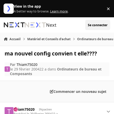
Aller au contenu
View in the app
×
Di
A better way to browse.
Learn more
.
Next
Se connecter
Accueil
Matériel et Conseils d'achat
Ordinateurs de bureau
ma nouvel config convien t elle????
Par
Thiam75020
le 29 février 2004
22 a
dans
Ordinateurs de bureau et
Composants
Commencer un nouveau sujet
Thiam75020
INpactien
Posté(e)
le 29 février 2004
22 a