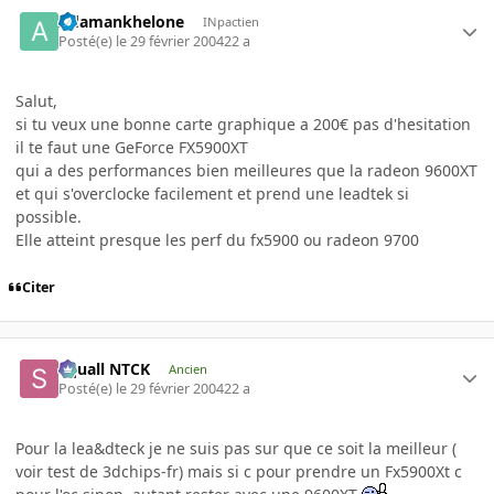
Adamankhelone
INpactien
Posté(e)
le 29 février 2004
22 a
Salut,
si tu veux une bonne carte graphique a 200€ pas d'hesitation
il te faut une GeForce FX5900XT
qui a des performances bien meilleures que la radeon 9600XT
et qui s'overclocke facilement et prend une leadtek si
possible.
Elle atteint presque les perf du fx5900 ou radeon 9700
Citer
Squall NTCK
Ancien
Posté(e)
le 29 février 2004
22 a
Pour la lea&dteck je ne suis pas sur que ce soit la meilleur (
voir test de 3dchips-fr) mais si c pour prendre un Fx5900Xt c