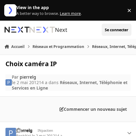
Aller au contenu
View in the app
×
Di
A better way to browse.
Learn more
.
Next
Se connecter
Accueil
Réseaux et Programmation
Réseaux, Internet, Télé
Choix caméra IP
Par
pierrelg
le 2 mai 2012
14 a
dans
Réseaux, Internet, Téléphonie et
Services en Ligne
Commencer un nouveau sujet
pierrelg
INpactien
Posté(e)
le 2 mai 2012
14 a