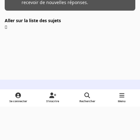
recevoir de nouvelles réponses.
Aller sur la liste des sujets
Light Mode
Dark Mode
System Preference
Se connecter
S’inscrire
Rechercher
Menu
Langue
Cookies
Powered by
Invision Community