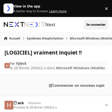
Aller au contenu
View in the app
×
Di
A better way to browse.
Learn more
.
Next
Se connecter
Accueil
Systèmes d'exploitation
Microsoft Windows (Mobile
[LOGICIEL] vraiment inquiet !!
Par
hjteck
le 28 février 2004
22 a
dans
Microsoft Windows (Mobile)
Commencer un nouveau sujet
hjteck
INpactien
Posté(e)
le 28 février 2004
22 a