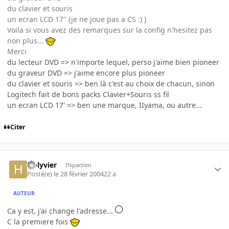
du clavier et souris
un ecran LCD 17'' (je ne joue pas a CS :) )
Voila si vous avez des remarques sur la config n'hesitez pas
non plus...
Merci
du lecteur DVD => n'importe lequel, perso j'aime bien pioneer
du graveur DVD => j'aime encore plus pioneer
du clavier et souris => ben là c'est au choix de chacun, sinon
Logitech fait de bons packs Clavier+Souris ss fil
un ecran LCD 17' => ben une marque, IIyama, ou autre...
Citer
Holyvier
INpactien
Posté(e)
le 28 février 2004
22 a
AUTEUR
Ca y est, j'ai change l'adresse...
C la premiere fois