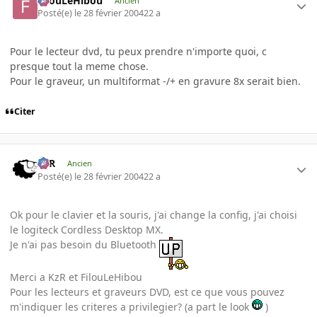
FilouLeHibou
Ancien
Posté(e)
le 28 février 2004
22 a
Pour le lecteur dvd, tu peux prendre n'importe quoi, c
presque tout la meme chose.
Pour le graveur, un multiformat -/+ en gravure 8x serait bien.
Citer
KzR
Ancien
Posté(e)
le 28 février 2004
22 a
Ok pour le clavier et la souris, j'ai change la config, j'ai choisi
le logiteck Cordless Desktop MX.
Je n'ai pas besoin du Bluetooth
Merci a KzR et FilouLeHibou
Pour les lecteurs et graveurs DVD, est ce que vous pouvez
m'indiquer les criteres a privilegier? (a part le look
)