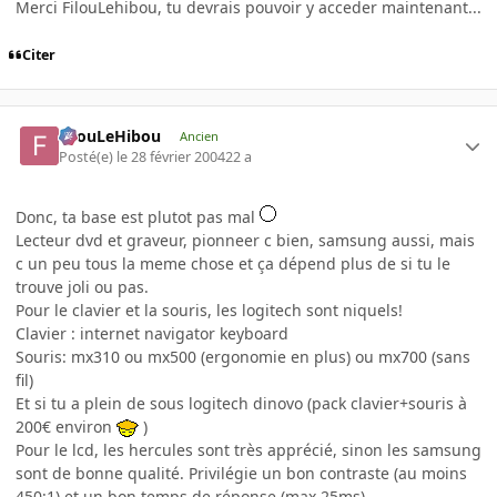
Merci FilouLehibou, tu devrais pouvoir y acceder maintenant...
Citer
FilouLeHibou
Ancien
Posté(e)
le 28 février 2004
22 a
Donc, ta base est plutot pas mal
Lecteur dvd et graveur, pionneer c bien, samsung aussi, mais
c un peu tous la meme chose et ça dépend plus de si tu le
trouve joli ou pas.
Pour le clavier et la souris, les logitech sont niquels!
Clavier : internet navigator keyboard
Souris: mx310 ou mx500 (ergonomie en plus) ou mx700 (sans
fil)
Et si tu a plein de sous logitech dinovo (pack clavier+souris à
200€ environ
)
Pour le lcd, les hercules sont très apprécié, sinon les samsung
sont de bonne qualité. Privilégie un bon contraste (au moins
450:1) et un bon temps de réponse (max 25ms)