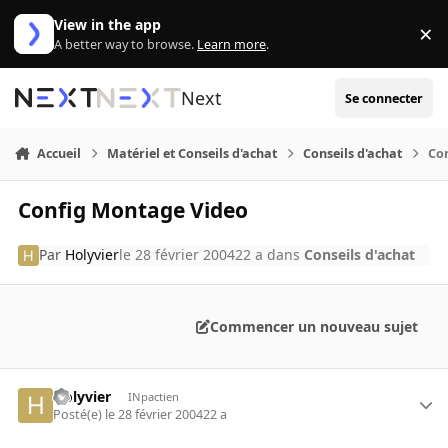
Aller au contenu
View in the app
×
Di
A better way to browse.
Learn more
.
Next
Se connecter
Accueil
Matériel et Conseils d'achat
Conseils d'achat
Co
Config Montage Video
Par
Holyvier
le 28 février 2004
22 a
dans
Conseils d'achat
Commencer un nouveau sujet
Holyvier
INpactien
Posté(e)
le 28 février 2004
22 a