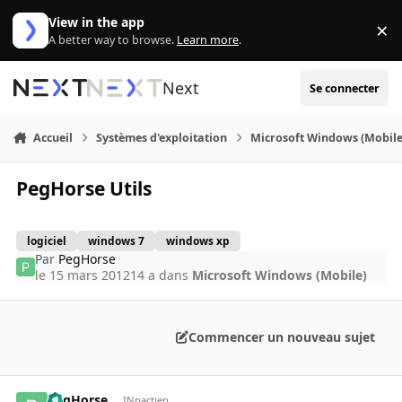
Aller au contenu
View in the app
×
Di
A better way to browse.
Learn more
.
Next
Se connecter
Accueil
Systèmes d'exploitation
Microsoft Windows (Mobile
PegHorse Utils
logiciel
windows 7
windows xp
Par
PegHorse
le 15 mars 2012
14 a
dans
Microsoft Windows (Mobile)
Commencer un nouveau sujet
PegHorse
INpactien