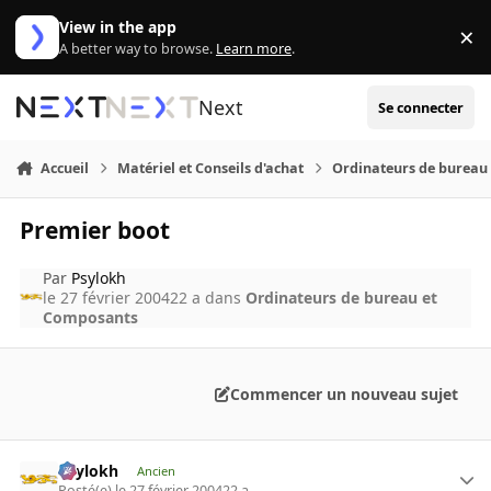
Aller au contenu
View in the app
×
Di
A better way to browse.
Learn more
.
Next
Se connecter
Accueil
Matériel et Conseils d'achat
Ordinateurs de bureau
Premier boot
Par
Psylokh
le 27 février 2004
22 a
dans
Ordinateurs de bureau et
Composants
Commencer un nouveau sujet
Psylokh
Ancien
Posté(e)
le 27 février 2004
22 a