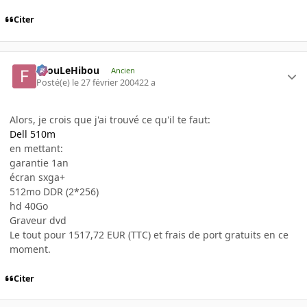
Citer
FilouLeHibou
Ancien
Posté(e)
le 27 février 2004
22 a
Alors, je crois que j'ai trouvé ce qu'il te faut:
Dell 510m
en mettant:
garantie 1an
écran sxga+
512mo DDR (2*256)
hd 40Go
Graveur dvd
Le tout pour 1517,72 EUR (TTC) et frais de port gratuits en ce
moment.
Citer