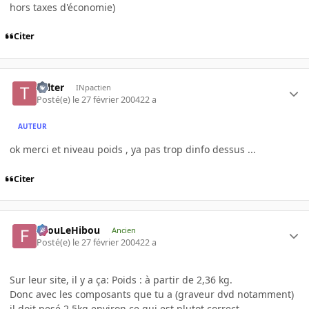
hors taxes d'économie)
Citer
Tolter
INpactien
Posté(e)
le 27 février 2004
22 a
AUTEUR
ok merci et niveau poids , ya pas trop dinfo dessus ...
Citer
FilouLeHibou
Ancien
Posté(e)
le 27 février 2004
22 a
Sur leur site, il y a ça: Poids : à partir de 2,36 kg.
Donc avec les composants que tu a (graveur dvd notamment)
il doit pesé 2,5kg environ ce qui est plutot correct.