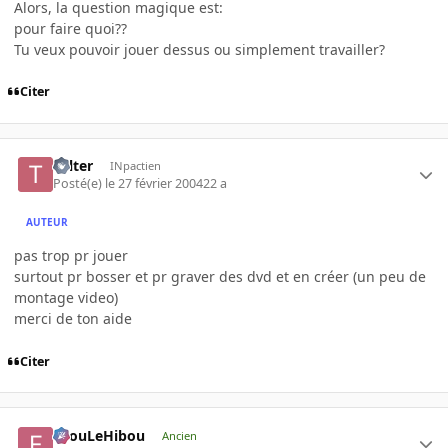
Alors, la question magique est:
pour faire quoi??
Tu veux pouvoir jouer dessus ou simplement travailler?
Citer
Tolter
INpactien
Posté(e)
le 27 février 2004
22 a
AUTEUR
pas trop pr jouer
surtout pr bosser et pr graver des dvd et en créer (un peu de
montage video)
merci de ton aide
Citer
FilouLeHibou
Ancien