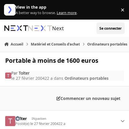
Aller au contenu
View in the app
×
Di
A better way to browse.
Learn more
.
Next
Se connecter
Accueil
Matériel et Conseils d'achat
Ordinateurs portables
Portable à moins de 1600 euros
Par
Tolter
le 27 février 2004
22 a
dans
Ordinateurs portables
Commencer un nouveau sujet
Tolter
INpactien
Posté(e)
le 27 février 2004
22 a