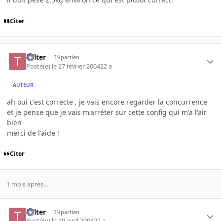
Citer
Tolter
INpactien
Posté(e)
le 27 février 2004
22 a
AUTEUR
ah oui c'est correcte , je vais encore regarder la concurrence
et je pense que je vais m'arréter sur cette config qui m'a l'air
bien
merci de l'aide !
Citer
1 mois après...
Tolter
INpactien
Posté(e)
le 19 avril 2004
22 a