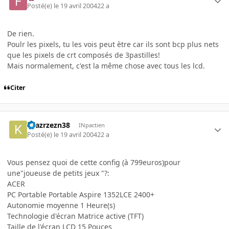
Posté(e)
le 19 avril 2004
22 a
De rien.
Poulr les pixels, tu les vois peut ètre car ils sont bcp plus nets
que les pixels de crt composés de 3pastilles!
Mais normalement, c'est la même chose avec tous les lcd.
Citer
kzazrzezn38
INpactien
Posté(e)
le 19 avril 2004
22 a
Vous pensez quoi de cette config (à 799euros)pour
une"joueuse de petits jeux "?:
ACER
PC Portable Portable Aspire 1352LCE 2400+
Autonomie moyenne 1 Heure(s)
Technologie d'écran Matrice active (TFT)
Taille de l'écran LCD 15 Pouces