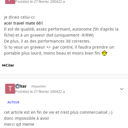
Posté(e)
le 27 février 2004
22 a
je dirais celui-ci:
acer travel mate 661
Il est de qualité, assez performant, autonome (5h d'après la
fiche) et à un graveur dvd (uniquement -R/RW)
De plus, il as des performances 3d correctes.
Si tu veux un graveur +/- par contre, il faudra prendre un
portable plus lourd, moins beau et moins bien fini
Citer
Tolter
INpactien
Posté(e)
le 27 février 2004
22 a
AUTEUR
cet article est en fin de vie et n'est plus commercialisé ;-)
donc impossible à avoir
merci qd meme