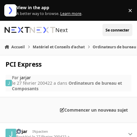
Aller au contenu
View in the app
×
Di
A better way to browse.
Learn more
.
Next
Se connecter
Accueil
Matériel et Conseils d'achat
Ordinateurs de bureau
PCI Express
Par
jarjar
le 27 février 2004
22 a
dans
Ordinateurs de bureau et
Composants
Commencer un nouveau sujet
jarjar
INpactien
Posté(e)
le 27 février 2004
22 a