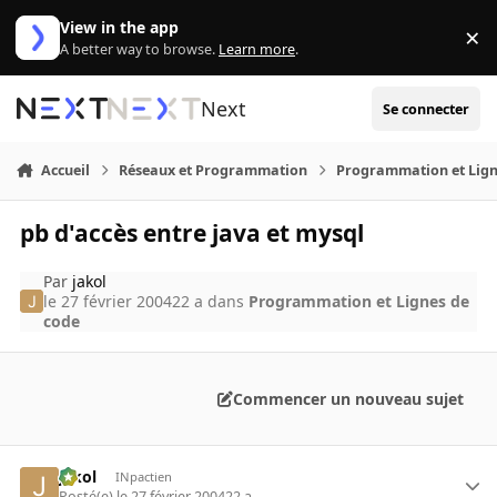
Aller au contenu
View in the app
×
Di
A better way to browse.
Learn more
.
Next
Se connecter
Accueil
Réseaux et Programmation
Programmation et Lign
pb d'accès entre java et mysql
Par
jakol
le 27 février 2004
22 a
dans
Programmation et Lignes de
code
Commencer un nouveau sujet
jakol
INpactien
Posté(e)
le 27 février 2004
22 a