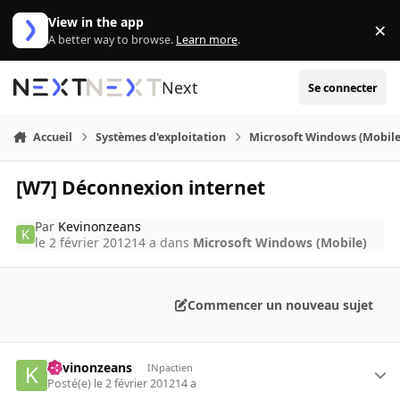
Aller au contenu
View in the app
×
Di
A better way to browse.
Learn more
.
Next
Se connecter
Accueil
Systèmes d'exploitation
Microsoft Windows (Mobile
[W7] Déconnexion internet
Par
Kevinonzeans
le 2 février 2012
14 a
dans
Microsoft Windows (Mobile)
Commencer un nouveau sujet
Kevinonzeans
INpactien
Posté(e)
le 2 février 2012
14 a