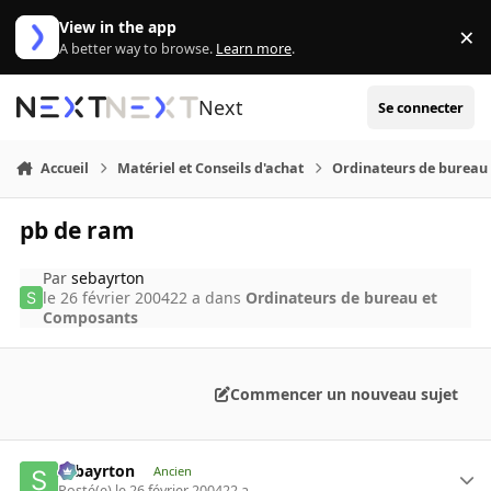
Aller au contenu
View in the app
×
Di
A better way to browse.
Learn more
.
Next
Se connecter
Accueil
Matériel et Conseils d'achat
Ordinateurs de bureau
pb de ram
Par
sebayrton
le 26 février 2004
22 a
dans
Ordinateurs de bureau et
Composants
Commencer un nouveau sujet
sebayrton
Ancien
Posté(e)
le 26 février 2004
22 a