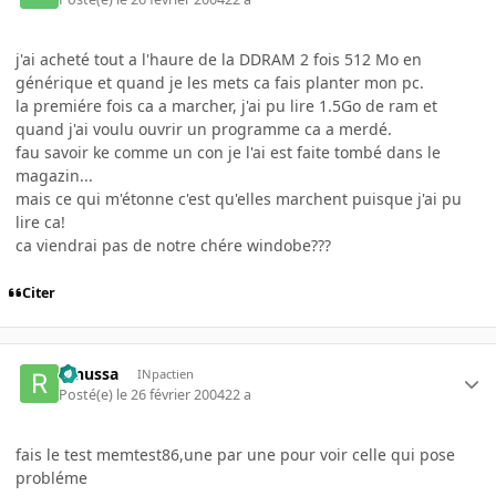
j'ai acheté tout a l'haure de la DDRAM 2 fois 512 Mo en
générique et quand je les mets ca fais planter mon pc.
la premiére fois ca a marcher, j'ai pu lire 1.5Go de ram et
quand j'ai voulu ouvrir un programme ca a merdé.
fau savoir ke comme un con je l'ai est faite tombé dans le
magazin...
mais ce qui m'étonne c'est qu'elles marchent puisque j'ai pu
lire ca!
ca viendrai pas de notre chére windobe???
Citer
renussa
INpactien
Posté(e)
le 26 février 2004
22 a
fais le test memtest86,une par une pour voir celle qui pose
probléme