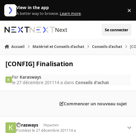
Aller au contenu
View in the app
×
Di
A better way to browse.
Learn more
.
Next
Se connecter
Accueil
Matériel et Conseils d'achat
Conseils d'achat
[CO
[CONFIG] Finalisation
Par
Karasways
le 27 décembre 2011
14 a
dans
Conseils d'achat
Commencer un nouveau sujet
Karasways
INpactien
Posté(e)
le 27 décembre 2011
14 a