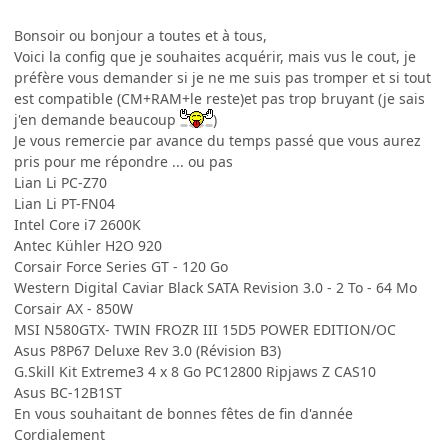
Bonsoir ou bonjour a toutes et à tous,
Voici la config que je souhaites acquérir, mais vus le cout, je
préfère vous demander si je ne me suis pas tromper et si tout
est compatible (CM+RAM+le reste)et pas trop bruyant (je sais
j'en demande beaucoup
)
Je vous remercie par avance du temps passé que vous aurez
pris pour me répondre ... ou pas
Lian Li PC-Z70
Lian Li PT-FN04
Intel Core i7 2600K
Antec Kühler H2O 920
Corsair Force Series GT - 120 Go
Western Digital Caviar Black SATA Revision 3.0 - 2 To - 64 Mo
Corsair AX - 850W
MSI N580GTX- TWIN FROZR III 15D5 POWER EDITION/OC
Asus P8P67 Deluxe Rev 3.0 (Révision B3)
G.Skill Kit Extreme3 4 x 8 Go PC12800 Ripjaws Z CAS10
Asus BC-12B1ST
En vous souhaitant de bonnes fêtes de fin d'année
Cordialement