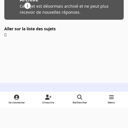
Ce sujet est désormais archivé et ne peut plus
recevoir de nouvelles réponses.
Aller sur la liste des sujets
Light Mode
Dark Mode
System Preference
Se connecter
S’inscrire
Rechercher
Menu
Langue
Cookies
Powered by
Invision Community