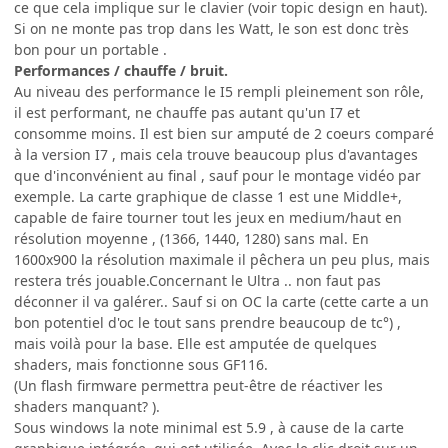
ce que cela implique sur le clavier (voir topic design en haut).
Si on ne monte pas trop dans les Watt, le son est donc très
bon pour un portable .
Performances / chauffe / bruit.
Au niveau des performance le I5 rempli pleinement son rôle,
il est performant, ne chauffe pas autant qu'un I7 et
consomme moins. Il est bien sur amputé de 2 coeurs comparé
à la version I7 , mais cela trouve beaucoup plus d'avantages
que d'inconvénient au final , sauf pour le montage vidéo par
exemple. La carte graphique de classe 1 est une Middle+,
capable de faire tourner tout les jeux en medium/haut en
résolution moyenne , (1366, 1440, 1280) sans mal. En
1600x900 la résolution maximale il pêchera un peu plus, mais
restera trés jouable.Concernant le Ultra .. non faut pas
déconner il va galérer.. Sauf si on OC la carte (cette carte a un
bon potentiel d'oc le tout sans prendre beaucoup de tc°) ,
mais voilà pour la base. Elle est amputée de quelques
shaders, mais fonctionne sous GF116.
(Un flash firmware permettra peut-être de réactiver les
shaders manquant? ).
Sous windows la note minimal est 5.9 , à cause de la carte