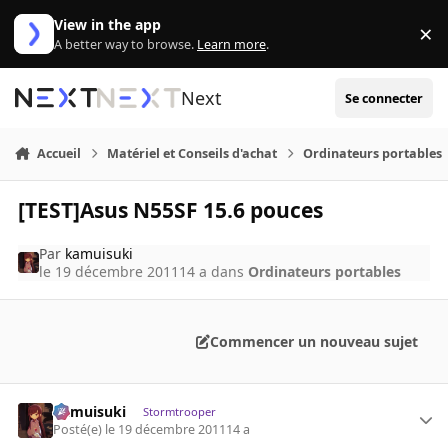
Aller au contenu
View in the app
×
Di
A better way to browse.
Learn more
.
Next
Se connecter
Accueil
Matériel et Conseils d'achat
Ordinateurs portables
[TEST]Asus N55SF 15.6 pouces
Par
kamuisuki
le 19 décembre 2011
14 a
dans
Ordinateurs portables
Commencer un nouveau sujet
kamuisuki
Stormtrooper
Posté(e)
le 19 décembre 2011
14 a