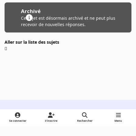
Archivé
Ce sujet est désormais archivé et ne peut plus
recevoir de nouvelles réponses.
Aller sur la liste des sujets
Light Mode
Dark Mode
System Preference
Se connecter
S’inscrire
Rechercher
Menu
Langue
Cookies