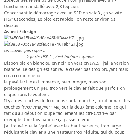
20secondes le temps de boot en comparaison avec un 7
fraichement installé avec 2,3 logiciels.
Concernant le démarrage avec un SSD en sata3 , ça va vite
(15/18secondes).Le bios est rapide , on reste environ 5s
dessus.
Aspect / design :
Un clavier pas super...
--------------------------------------------------------
--------------
2 ports USB 3 , c'est toujours sympa
.
Disponible en blanc ou en noir, en version I7/I5 , j'ai la version
blanche. Le design est sobre, le clavier pas trop bruyant mais
on a connu mieux.
le pavé tactile est immense, bien intégré, mais son
prolongement un peu trop vers le clavier fait que parfois on
clique sans le vouloir .
Il y a des touches de fonctions sur la gauche , positionnant les
touches fn/ctrl/maj/verr Maj sur la deuxième colonne, ce qui
fait qu'au début on loupe facilement les ctrl-C/ctrl-V par
exemple. Une fois habitué ça passe mieux.
J'ai trouvé que la "grille" avec les haut parleurs, trop large
réduisant le clavier à une hauteur trop réduite, qui du coup