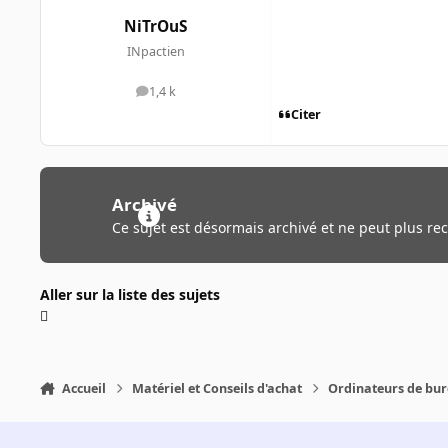
NiTrOuS
INpactien
1,4 k
messages
Citer
Archivé
Ce sujet est désormais archivé et ne peut plus re
Aller sur la liste des sujets
Accueil
Matériel et Conseils d'achat
Ordinateurs de bu