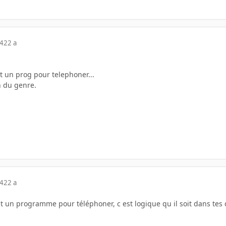
04
22 a
it un prog pour telephoner...
 du genre.
04
22 a
st un programme pour téléphoner, c est logique qu il soit dans te