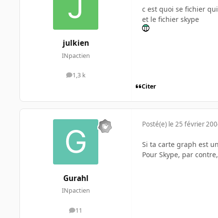
c est quoi se fichier q
et le fichier skype
julkien
INpactien
1,3 k
messages
Citer
Posté(e)
le 25 février 20
Si ta carte graph est un
Pour Skype, par contre, j
Gurahl
INpactien
11
messages