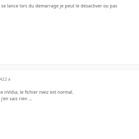
ui se lance lors du demarrage je peut le desactiver ou pas
04
22 a
e nVidia, le fichier nwiz est normal.
'en sais rien ...