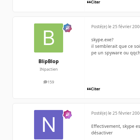
Citer
Posté(e)
le 25 février 20
skype.exe?
il semblerait que ce so
pe un spyware ou qqch
BlipBlop
INpactien
159
messages
Citer
Posté(e)
le 25 février 20
Effectivement, skype e
désactiver