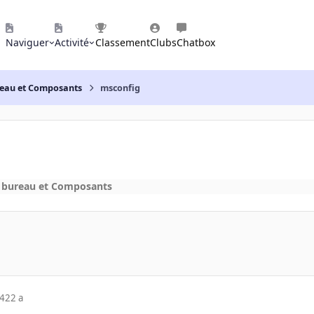
Naviguer
Activité
Classement
Clubs
Chatbox
reau et Composants
msconfig
e bureau et Composants
04
22 a