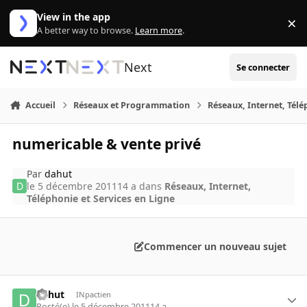
Aller au contenu
View in the app
×
Di
A better way to browse.
Learn more
.
Next
Se connecter
Accueil
Réseaux et Programmation
Réseaux, Internet, Télé
numericable & vente privé
Par
dahut
le 5 décembre 2011
14 a
dans
Réseaux, Internet,
Téléphonie et Services en Ligne
Commencer un nouveau sujet
dahut
INpactien
Posté(e)
le 5 décembre 2011
14 a