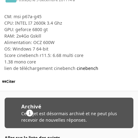
CM: msi p67a-g45
CPU: INTEL I7 2600k 3.4 Ghz
GPU: geforce 6800 gt
RAM: 2x4Go Gskill
Alimentation: OCZ 600W
OS: Windows 7 64-bit
Score cinebench r11.5: 6.68 multi core
1.38 mono core
lien de téléchargement cinebench
cinebench
Citer
Archivé
Ce sujet est désormais archivé et ne peut plus
recevoir de nouvelles réponses.
Aller sur la liste des sujets