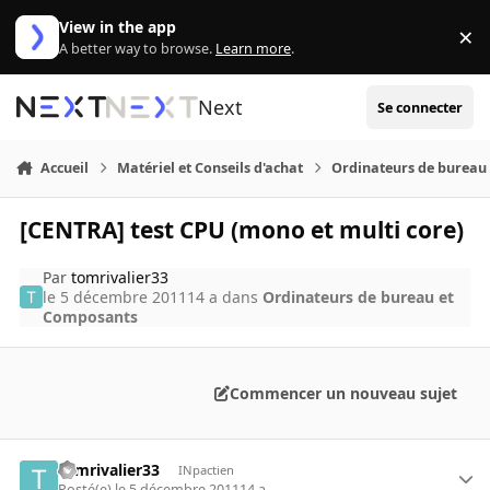
Aller au contenu
View in the app
×
Di
A better way to browse.
Learn more
.
Next
Se connecter
Accueil
Matériel et Conseils d'achat
Ordinateurs de bureau
[CENTRA] test CPU (mono et multi core)
Par
tomrivalier33
le 5 décembre 2011
14 a
dans
Ordinateurs de bureau et
Composants
Commencer un nouveau sujet
tomrivalier33
INpactien
Posté(e)
le 5 décembre 2011
14 a