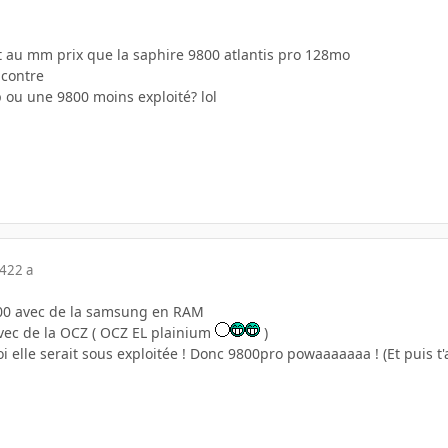
st au mm prix que la saphire 9800 atlantis pro 128mo
 contre
 ou une 9800 moins exploité? lol
04
22 a
00 avec de la samsung en RAM
vec de la OCZ ( OCZ EL plainium
)
oi elle serait sous exploitée ! Donc 9800pro powaaaaaaa ! (Et puis t