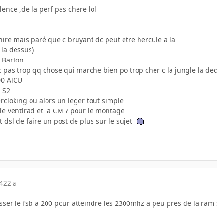
ilence ,de la perf pas chere lol
phire mais paré que c bruyant dc peut etre hercule a la
 la dessus)
 Barton
e c pas trop qq chose qui marche bien po trop cher c la jungle la 
00 AlCU
r S2
ercloking ou alors un leger tout simple
c le ventirad et la CM ? pour le montage
 dsl de faire un post de plus sur le sujet
04
22 a
passer le fsb a 200 pour atteindre les 2300mhz a peu pres de la r