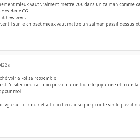
hement mieux vaut vraiment mettre 20€ dans un zalman comme ca t 
e des deux CG
nt tres bien.
entil sur le chipset,mieux vaut mattre un zalman passif dessus et 
04
22 a
rché voir a koi sa ressemble
 est t'il silencieu car mon pc va tourné toute le jopurnée et toute 
t pour moi
artic vga sur prix du net a tu un lien ainsi que pour le ventil passif m