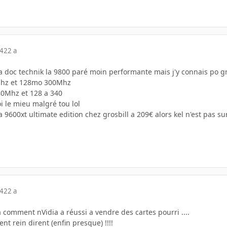
04
22 a
 la doc technik la 9800 paré moin performante mais j'y connais po g
Mhz et 128mo 300Mhz
80Mhz et 128 a 340
oi le mieu malgré tou lol
la 9600xt ultimate edition chez grosbill a 209€ alors kel n'est pas su
04
22 a
là comment nVidia a réussi a vendre des cartes pourri ....
nt rein dirent (enfin presque) !!!!