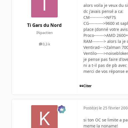
alors voila je veux du s
dc j'avais pensé a ca:
CM---------->NF7S
CG---------->9600 xt sa
Ti Gars du Nord
place (donné votre avis
INpactien
Proco------->AMD 2600+
RAM--------> alors la j
3,3 k
messages
Ventirad--->Zalman 70
Ventilo----->noisebloke
je pense pas faire d'ov
ni a t-il pas de pb ave
merci de vos réponse et
Citer
Posté(e)
le 25 février 20
si ton OC se limite a 
meme la noname!