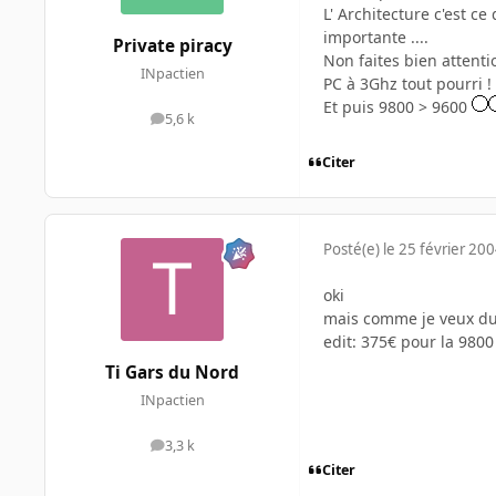
L' Architecture c'est ce
importante ....
Private piracy
Non faites bien attenti
INpactien
PC à 3Ghz tout pourri ! 
Et puis 9800 > 9600
5,6 k
messages
Citer
Posté(e)
le 25 février 20
oki
mais comme je veux du s
edit: 375€ pour la 980
Ti Gars du Nord
INpactien
3,3 k
messages
Citer