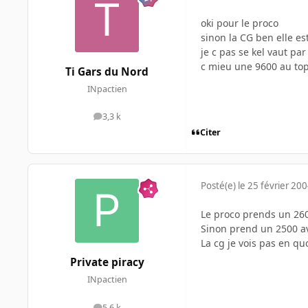
oki pour le proco
sinon la CG ben elle e
je c pas se kel vaut par
c mieu une 9600 au top
Ti Gars du Nord
INpactien
3,3 k
messages
Citer
Posté(e)
le 25 février 20
Le proco prends un 26
Sinon prend un 2500 a
La cg je vois pas en qu
Private piracy
INpactien
5,6 k