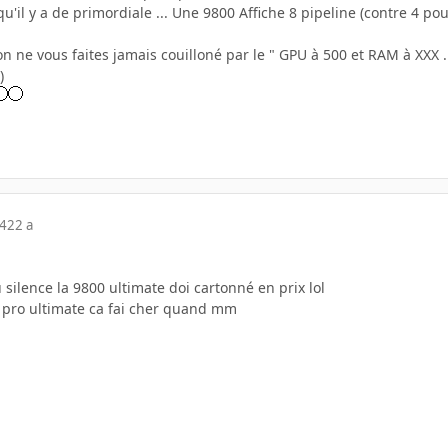
 qu'il y a de primordiale ... Une 9800 Affiche 8 pipeline (contre 4 p
on ne vous faites jamais couilloné par le " GPU à 500 et RAM à XXX ..
)
04
22 a
ilence la 9800 ultimate doi cartonné en prix lol
0 pro ultimate ca fai cher quand mm