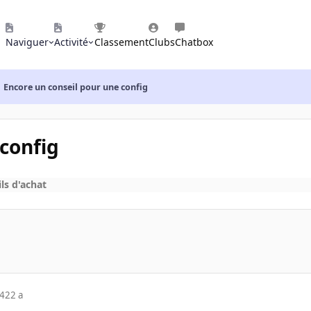
Naviguer
Activité
Classement
Clubs
Chatbox
Encore un conseil pour une config
config
ls d'achat
04
22 a