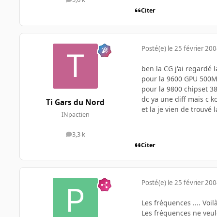
messages
Citer
Posté(e)
le 25 février 20
ben la CG j'ai regardé
pour la 9600 GPU 500
pour la 9800 chipset 3
dc ya une diff mais c k
Ti Gars du Nord
et la je vien de trouvé 
INpactien
3,3 k
messages
Citer
Posté(e)
le 25 février 20
Les fréquences .... Voi
Les fréquences ne veule