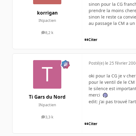
sinon pour la CG franc
prendre la moins cher
korrigan
sinon le reste ca convie
INpactien
au passage la CM a un v
8,2 k
messages
Citer
Posté(e)
le 25 février 20
oki pour la CG je v che
pour le ventil de le CM
le silence est importan
merci
Ti Gars du Nord
edit: j'ai pas trouvé l'
INpactien
3,3 k
messages
Citer