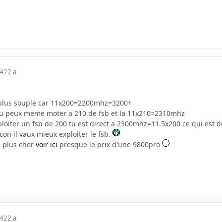
04
22 a
t plus souple car 11x200=2200mhz=3200+
tu peux meme moter a 210 de fsb et la 11x210=2310mhz
loiter un fsb de 200 tu est direct a 2300mhz=11.5x200 ce qui est 
on il vaux mieux exploiter le fsb.
n plus cher
voir ici
presque le prix d'une 9800pro
04
22 a