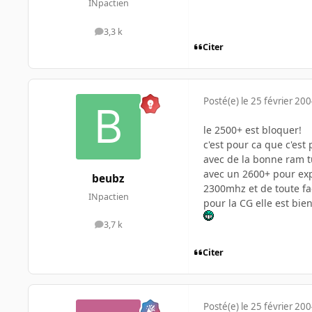
INpactien
3,3 k
messages
Citer
Posté(e)
le 25 février 20
le 2500+ est bloquer!
c'est pour ca que c'es
avec de la bonne ram 
avec un 2600+ pour exp
beubz
2300mhz et de toute fac
INpactien
pour la CG elle est bie
3,7 k
messages
Citer
Posté(e)
le 25 février 20