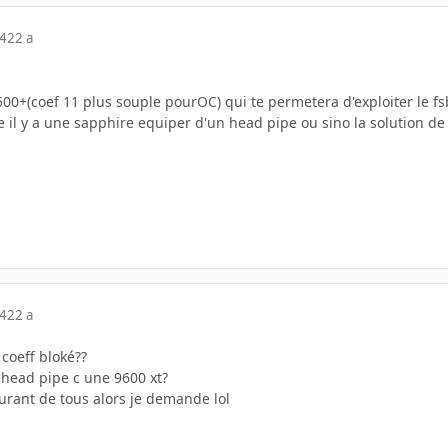
04
22 a
500+(coef 11 plus souple pourOC) qui te permetera d'exploiter le 
e il y a une sapphire equiper d'un head pipe ou sino la solution d
04
22 a
 coeff bloké??
 head pipe c une 9600 xt?
urant de tous alors je demande lol