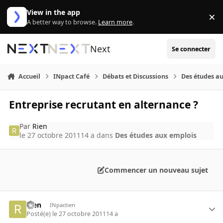
Aller au contenu
View in the app
×
Di
A better way to browse.
Learn more
.
Next
Se connecter
Accueil
INpact Café
Débats et Discussions
Des études a
Entreprise recrutant en alternance ?
Par
Rien
le 27 octobre 2011
14 a
dans
Des études aux emplois
Commencer un nouveau sujet
Rien
INpactien
Posté(e)
le 27 octobre 2011
14 a