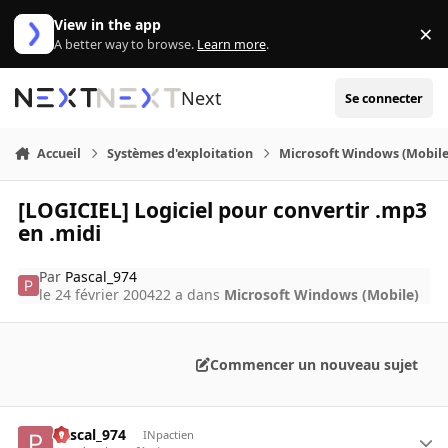
Aller au contenu
View in the app
×
Di
A better way to browse.
Learn more
.
Next
Se connecter
Accueil
Systèmes d'exploitation
Microsoft Windows (Mobile
[LOGICIEL] Logiciel pour convertir .mp3
en .midi
Par
Pascal_974
le 24 février 2004
22 a
dans
Microsoft Windows (Mobile)
Commencer un nouveau sujet
Pascal_974
INpactien