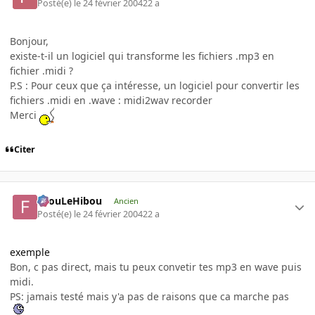
Posté(e)
le 24 février 2004
22 a
Bonjour,
existe-t-il un logiciel qui transforme les fichiers .mp3 en
fichier .midi ?
P.S : Pour ceux que ça intéresse, un logiciel pour convertir les
fichiers .midi en .wave : midi2wav recorder
Merci
Citer
FilouLeHibou
Ancien
Posté(e)
le 24 février 2004
22 a
exemple
Bon, c pas direct, mais tu peux convetir tes mp3 en wave puis
midi.
PS: jamais testé mais y'a pas de raisons que ca marche pas