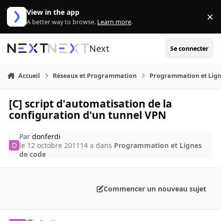
Aller au contenu
View in the app
×
Di
A better way to browse.
Learn more
.
Next
Se connecter
Accueil
Réseaux et Programmation
Programmation et Lign
[C] script d'automatisation de la
configuration d'un tunnel VPN
Par
donferdi
le 12 octobre 2011
14 a
dans
Programmation et Lignes
de code
Commencer un nouveau sujet