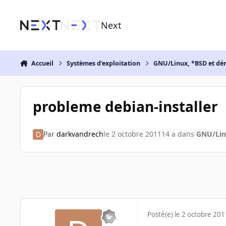
Aller au contenu
Next
Accueil
Systèmes d'exploitation
GNU/Linux, *BSD et dé
probleme debian-installer
Par
darkvandrech
le 2 octobre 2011
14 a
dans
GNU/Linu
Posté(e)
le 2 octobre 201