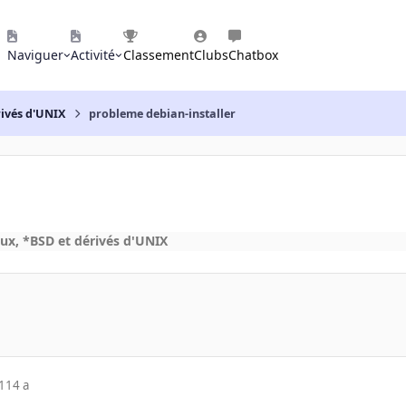
Naviguer
Activité
Classement
Clubs
Chatbox
rivés d'UNIX
probleme debian-installer
x, *BSD et dérivés d'UNIX
1
14 a