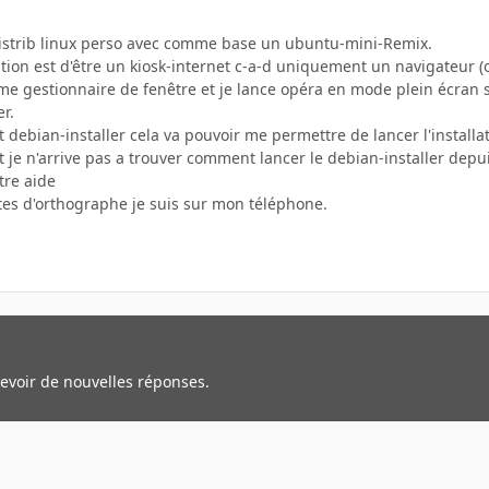
distrib linux perso avec comme base un ubuntu-mini-Remix.
ution est d'être un kiosk-internet c-a-d uniquement un navigateur (
me gestionnaire de fenêtre et je lance opéra en mode plein écran s
r.
t debian-installer cela va pouvoir me permettre de lancer l'installa
e n'arrive pas a trouver comment lancer le debian-installer depuis
tre aide
utes d'orthographe je suis sur mon téléphone.
cevoir de nouvelles réponses.