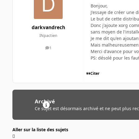
Bonjour,
J'essaye de créer une 
Le but de cette distrib
Donc j'ajoute xorg com
darkvandrech
sans moyen de l'installe
INpactien
Je me dit qu'en ajoutan
Mais malheureusement j
1
messages
Merci d'avance pour vo
PS: désolé pour les fa
Citer
Archivé
Ce sujet est désormais archivé et ne peut plus re
Aller sur la liste des sujets