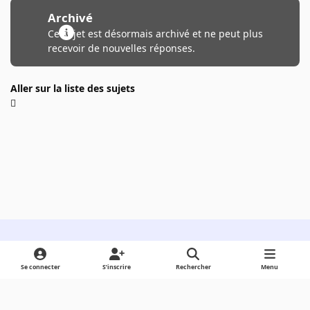
Archivé
Ce sujet est désormais archivé et ne peut plus
recevoir de nouvelles réponses.
Aller sur la liste des sujets
Light Mode
Dark Mode
System Preference
Se connecter
S’inscrire
Rechercher
Menu
Langue
Cookies
Powered by
Invision Community