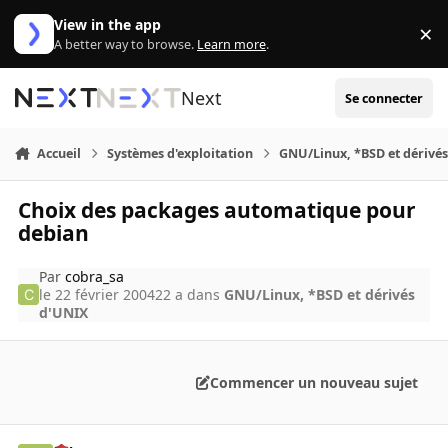
Aller au contenu
View in the app
×
Di
A better way to browse.
Learn more
.
Next
Se connecter
Accueil
Systèmes d'exploitation
GNU/Linux, *BSD et dérivé
Choix des packages automatique pour
debian
Par
cobra_sa
le 22 février 2004
22 a
dans
GNU/Linux, *BSD et dérivés
d'UNIX
Commencer un nouveau sujet