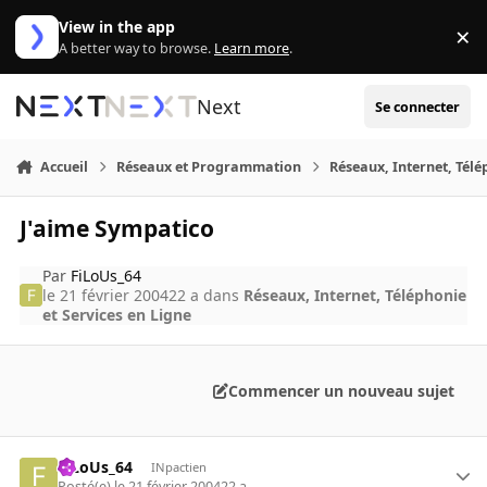
Aller au contenu
View in the app
×
Di
A better way to browse.
Learn more
.
Next
Se connecter
Accueil
Réseaux et Programmation
Réseaux, Internet, Télé
J'aime Sympatico
Par
FiLoUs_64
le 21 février 2004
22 a
dans
Réseaux, Internet, Téléphonie
et Services en Ligne
Commencer un nouveau sujet
FiLoUs_64
INpactien
Posté(e)
le 21 février 2004
22 a