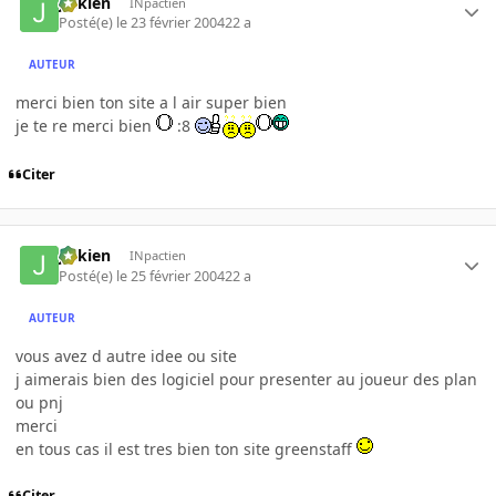
julkien
INpactien
Posté(e)
le 23 février 2004
22 a
AUTEUR
merci bien ton site a l air super bien
je te re merci bien
:8
Citer
julkien
INpactien
Posté(e)
le 25 février 2004
22 a
AUTEUR
vous avez d autre idee ou site
j aimerais bien des logiciel pour presenter au joueur des plan
ou pnj
merci
en tous cas il est tres bien ton site greenstaff
Citer