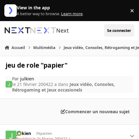
Aller au contenu
View in the app
×
Di
A better way to browse.
Learn more
.
Next
Se connecter
Accueil
Multimédia
Jeux vidéo, Consoles, Rétrogaming et J
jeu de role "papier"
Par
julkien
le 21 février 2004
22 a
dans
Jeux vidéo, Consoles,
Rétrogaming et Jeux occasionels
Commencer un nouveau sujet
julkien
INpactien
Posté(e)
le 21 février 2004
22 a