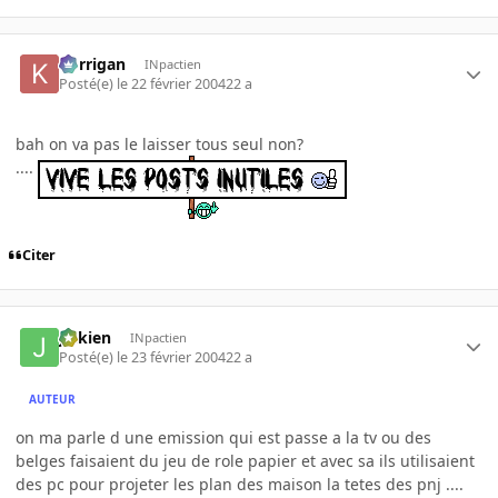
korrigan
INpactien
Posté(e)
le 22 février 2004
22 a
bah on va pas le laisser tous seul non?
....
Citer
julkien
INpactien
Posté(e)
le 23 février 2004
22 a
AUTEUR
on ma parle d une emission qui est passe a la tv ou des
belges faisaient du jeu de role papier et avec sa ils utilisaient
des pc pour projeter les plan des maison la tetes des pnj ....