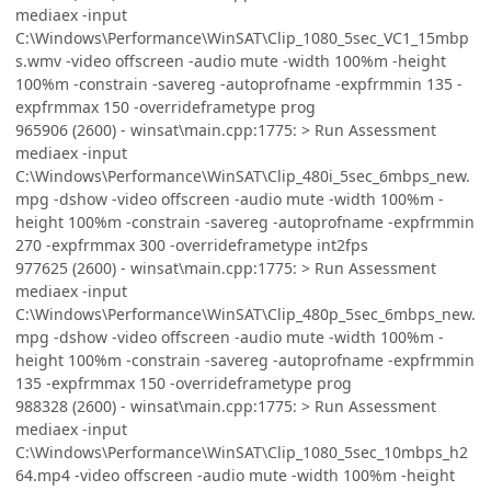
mediaex -input
C:\Windows\Performance\WinSAT\Clip_1080_5sec_VC1_15mbp
s.wmv -video offscreen -audio mute -width 100%m -height
100%m -constrain -savereg -autoprofname -expfrmmin 135 -
expfrmmax 150 -overrideframetype prog
965906 (2600) - winsat\main.cpp:1775: > Run Assessment
mediaex -input
C:\Windows\Performance\WinSAT\Clip_480i_5sec_6mbps_new.
mpg -dshow -video offscreen -audio mute -width 100%m -
height 100%m -constrain -savereg -autoprofname -expfrmmin
270 -expfrmmax 300 -overrideframetype int2fps
977625 (2600) - winsat\main.cpp:1775: > Run Assessment
mediaex -input
C:\Windows\Performance\WinSAT\Clip_480p_5sec_6mbps_new.
mpg -dshow -video offscreen -audio mute -width 100%m -
height 100%m -constrain -savereg -autoprofname -expfrmmin
135 -expfrmmax 150 -overrideframetype prog
988328 (2600) - winsat\main.cpp:1775: > Run Assessment
mediaex -input
C:\Windows\Performance\WinSAT\Clip_1080_5sec_10mbps_h2
64.mp4 -video offscreen -audio mute -width 100%m -height