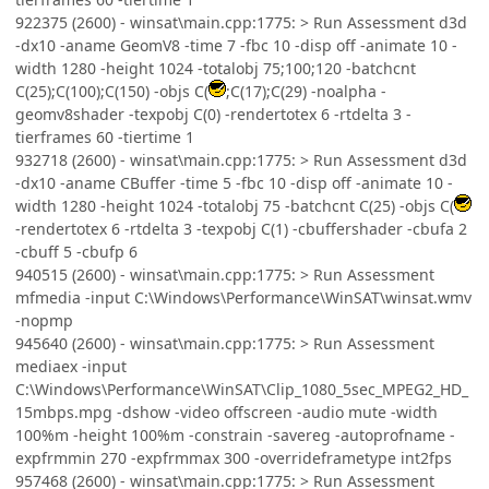
922375 (2600) - winsat\main.cpp:1775: > Run Assessment d3d
-dx10 -aname GeomV8 -time 7 -fbc 10 -disp off -animate 10 -
width 1280 -height 1024 -totalobj 75;100;120 -batchcnt
C(25);C(100);C(150) -objs C(
;C(17);C(29) -noalpha -
geomv8shader -texpobj C(0) -rendertotex 6 -rtdelta 3 -
tierframes 60 -tiertime 1
932718 (2600) - winsat\main.cpp:1775: > Run Assessment d3d
-dx10 -aname CBuffer -time 5 -fbc 10 -disp off -animate 10 -
width 1280 -height 1024 -totalobj 75 -batchcnt C(25) -objs C(
-rendertotex 6 -rtdelta 3 -texpobj C(1) -cbuffershader -cbufa 2
-cbuff 5 -cbufp 6
940515 (2600) - winsat\main.cpp:1775: > Run Assessment
mfmedia -input C:\Windows\Performance\WinSAT\winsat.wmv
-nopmp
945640 (2600) - winsat\main.cpp:1775: > Run Assessment
mediaex -input
C:\Windows\Performance\WinSAT\Clip_1080_5sec_MPEG2_HD_
15mbps.mpg -dshow -video offscreen -audio mute -width
100%m -height 100%m -constrain -savereg -autoprofname -
expfrmmin 270 -expfrmmax 300 -overrideframetype int2fps
957468 (2600) - winsat\main.cpp:1775: > Run Assessment