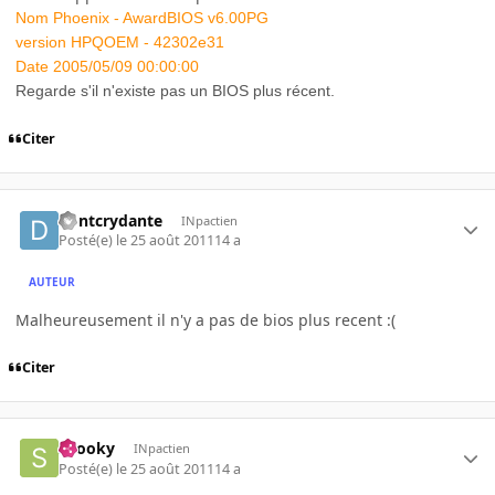
Nom
Phoenix - AwardBIOS v6.00PG
version
HPQOEM - 42302e31
Date
2005/05/09 00:00:00
Regarde s'il n'existe pas un BIOS plus récent.
Citer
dontcrydante
INpactien
Posté(e)
le 25 août 2011
14 a
AUTEUR
Malheureusement il n'y a pas de bios plus recent :(
Citer
snooky
INpactien
Posté(e)
le 25 août 2011
14 a