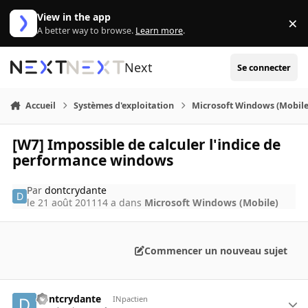
Aller au contenu
View in the app
×
Di
A better way to browse.
Learn more
.
Next
Se connecter
Accueil
Systèmes d'exploitation
Microsoft Windows (Mobile
[W7] Impossible de calculer l'indice de
performance windows
Par
dontcrydante
le 21 août 2011
14 a
dans
Microsoft Windows (Mobile)
Commencer un nouveau sujet
dontcrydante
INpactien