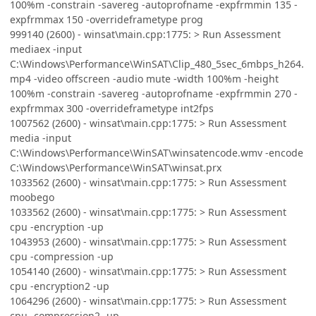
100%m -constrain -savereg -autoprofname -expfrmmin 135 -
expfrmmax 150 -overrideframetype prog
999140 (2600) - winsat\main.cpp:1775: > Run Assessment
mediaex -input
C:\Windows\Performance\WinSAT\Clip_480_5sec_6mbps_h264.
mp4 -video offscreen -audio mute -width 100%m -height
100%m -constrain -savereg -autoprofname -expfrmmin 270 -
expfrmmax 300 -overrideframetype int2fps
1007562 (2600) - winsat\main.cpp:1775: > Run Assessment
media -input
C:\Windows\Performance\WinSAT\winsatencode.wmv -encode
C:\Windows\Performance\WinSAT\winsat.prx
1033562 (2600) - winsat\main.cpp:1775: > Run Assessment
moobego
1033562 (2600) - winsat\main.cpp:1775: > Run Assessment
cpu -encryption -up
1043953 (2600) - winsat\main.cpp:1775: > Run Assessment
cpu -compression -up
1054140 (2600) - winsat\main.cpp:1775: > Run Assessment
cpu -encryption2 -up
1064296 (2600) - winsat\main.cpp:1775: > Run Assessment
cpu -compression2 -up