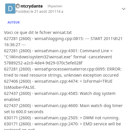
dontcrydante
INpactien
Posté(e)
le 21 août 2011
14 a
AUTEUR
Voici ce que dit le fichier winsat.txt
627281 (2600) - winsat\logging.cpp:0815: --- START 2011\8\21
16:36:27 ---
627281 (2600) - winsat\main.cpp:4301: Command Line =
"C:\Windows\system32\winsat.exe" formal -cancelevent
57889252-a2c0-4de4-9d29-070c5efe028f
627281 (2600) - winsat\processwinsaterror.cpp:0095: ERROR:
tried to read resource strings, unknown exception occured
627406 (2600) - winsat\main.cpp:4474: > IsFormal=TRUE
IsMoobe=FALSE.
627437 (2600) - winsat\main.cpp:4585: Watch dog system
enabled
627437 (2600) - winsat\main.cpp:4600: Main watch dog timer
set to 600.0 seconds
630171 (2600) - winsat\main.cpp:2505: > DWM not running.
630171 (2600) - winsat\main.cpp:2470: > EMD service will be
restored on exit.