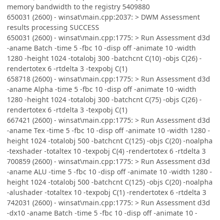
memory bandwidth to the registry 5409880
650031 (2600) - winsat\main.cpp:2037: > DWM Assessment
results processing SUCCESS
650031 (2600) - winsat\main.cpp:1775: > Run Assessment d3d
-aname Batch -time 5 -fbc 10 -disp off -animate 10 -width
1280 -height 1024 -totalobj 300 -batchcnt C(10) -objs C(26) -
rendertotex 6 -rtdelta 3 -texpobj C(1)
658718 (2600) - winsat\main.cpp:1775: > Run Assessment d3d
-aname Alpha -time 5 -fbc 10 -disp off -animate 10 -width
1280 -height 1024 -totalobj 300 -batchcnt C(75) -objs C(26) -
rendertotex 6 -rtdelta 3 -texpobj C(1)
667421 (2600) - winsat\main.cpp:1775: > Run Assessment d3d
-aname Tex -time 5 -fbc 10 -disp off -animate 10 -width 1280 -
height 1024 -totalobj 500 -batchcnt C(125) -objs C(20) -noalpha
-texshader -totaltex 10 -texpobj C(4) -rendertotex 6 -rtdelta 3
700859 (2600) - winsat\main.cpp:1775: > Run Assessment d3d
-aname ALU -time 5 -fbc 10 -disp off -animate 10 -width 1280 -
height 1024 -totalobj 500 -batchcnt C(125) -objs C(20) -noalpha
-alushader -totaltex 10 -texpobj C(1) -rendertotex 6 -rtdelta 3
742031 (2600) - winsat\main.cpp:1775: > Run Assessment d3d
-dx10 -aname Batch -time 5 -fbc 10 -disp off -animate 10 -