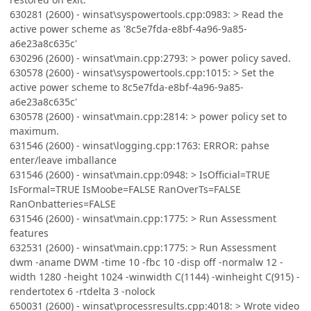
630281 (2600) - winsat\syspowertools.cpp:0983: > Read the
active power scheme as '8c5e7fda-e8bf-4a96-9a85-
a6e23a8c635c'
630296 (2600) - winsat\main.cpp:2793: > power policy saved.
630578 (2600) - winsat\syspowertools.cpp:1015: > Set the
active power scheme to 8c5e7fda-e8bf-4a96-9a85-
a6e23a8c635c'
630578 (2600) - winsat\main.cpp:2814: > power policy set to
maximum.
631546 (2600) - winsat\logging.cpp:1763: ERROR: pahse
enter/leave imballance
631546 (2600) - winsat\main.cpp:0948: > IsOfficial=TRUE
IsFormal=TRUE IsMoobe=FALSE RanOverTs=FALSE
RanOnbatteries=FALSE
631546 (2600) - winsat\main.cpp:1775: > Run Assessment
features
632531 (2600) - winsat\main.cpp:1775: > Run Assessment
dwm -aname DWM -time 10 -fbc 10 -disp off -normalw 12 -
width 1280 -height 1024 -winwidth C(1144) -winheight C(915) -
rendertotex 6 -rtdelta 3 -nolock
650031 (2600) - winsat\processresults.cpp:4018: > Wrote video