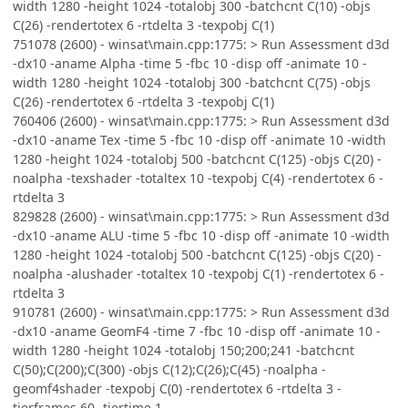
width 1280 -height 1024 -totalobj 300 -batchcnt C(10) -objs
C(26) -rendertotex 6 -rtdelta 3 -texpobj C(1)
751078 (2600) - winsat\main.cpp:1775: > Run Assessment d3d
-dx10 -aname Alpha -time 5 -fbc 10 -disp off -animate 10 -
width 1280 -height 1024 -totalobj 300 -batchcnt C(75) -objs
C(26) -rendertotex 6 -rtdelta 3 -texpobj C(1)
760406 (2600) - winsat\main.cpp:1775: > Run Assessment d3d
-dx10 -aname Tex -time 5 -fbc 10 -disp off -animate 10 -width
1280 -height 1024 -totalobj 500 -batchcnt C(125) -objs C(20) -
noalpha -texshader -totaltex 10 -texpobj C(4) -rendertotex 6 -
rtdelta 3
829828 (2600) - winsat\main.cpp:1775: > Run Assessment d3d
-dx10 -aname ALU -time 5 -fbc 10 -disp off -animate 10 -width
1280 -height 1024 -totalobj 500 -batchcnt C(125) -objs C(20) -
noalpha -alushader -totaltex 10 -texpobj C(1) -rendertotex 6 -
rtdelta 3
910781 (2600) - winsat\main.cpp:1775: > Run Assessment d3d
-dx10 -aname GeomF4 -time 7 -fbc 10 -disp off -animate 10 -
width 1280 -height 1024 -totalobj 150;200;241 -batchcnt
C(50);C(200);C(300) -objs C(12);C(26);C(45) -noalpha -
geomf4shader -texpobj C(0) -rendertotex 6 -rtdelta 3 -
tierframes 60 -tiertime 1