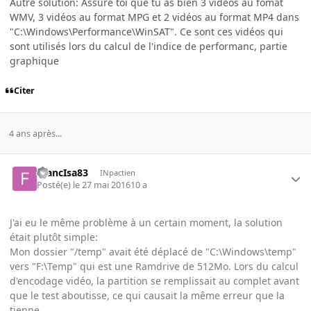
Autre solution: Assure toi que tu as bien 3 vidéos au fomat
WMV, 3 vidéos au format MPG et 2 vidéos au format MP4 dans
"C:\Windows\Performance\WinSAT". Ce sont ces vidéos qui
sont utilisés lors du calcul de l'indice de performanc, partie
graphique
Citer
4 ans après...
FrancIsa83
INpactien
Posté(e)
le 27 mai 2016
10 a
J'ai eu le même problème à un certain moment, la solution
était plutôt simple:
Mon dossier "/temp" avait été déplacé de "C:\Windows\temp"
vers "F:\Temp" qui est une Ramdrive de 512Mo. Lors du calcul
d'encodage vidéo, la partition se remplissait au complet avant
que le test aboutisse, ce qui causait la même erreur que la
tienne.