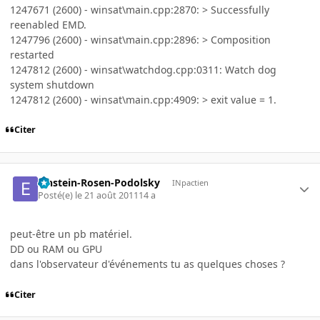
1247671 (2600) - winsat\main.cpp:2870: > Successfully
reenabled EMD.
1247796 (2600) - winsat\main.cpp:2896: > Composition
restarted
1247812 (2600) - winsat\watchdog.cpp:0311: Watch dog
system shutdown
1247812 (2600) - winsat\main.cpp:4909: > exit value = 1.
Citer
Einstein-Rosen-Podolsky
INpactien
Posté(e)
le 21 août 2011
14 a
peut-être un pb matériel.
DD ou RAM ou GPU
dans l'observateur d'événements tu as quelques choses ?
Citer