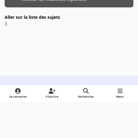
Aller sur la liste des sujets
Light Mode
Dark Mode
System Preference
Se connecter
S’inscrire
Rechercher
Menu
Langue
Cookies
Powered by
Invision Community