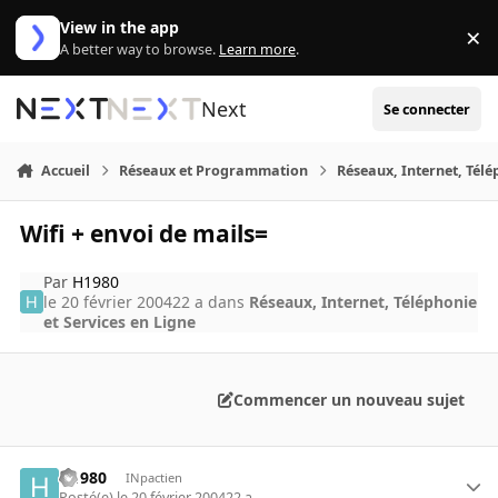
Aller au contenu
View in the app
×
Di
A better way to browse.
Learn more
.
Next
Se connecter
Accueil
Réseaux et Programmation
Réseaux, Internet, Télé
Wifi + envoi de mails=
Par
H1980
le 20 février 2004
22 a
dans
Réseaux, Internet, Téléphonie
et Services en Ligne
Commencer un nouveau sujet
H1980
INpactien
Posté(e)
le 20 février 2004
22 a