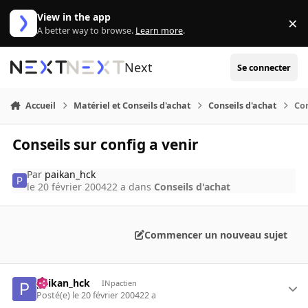
Aller au contenu
View in the app
×
Di
A better way to browse.
Learn more
.
Next
Se connecter
Accueil
Matériel et Conseils d'achat
Conseils d'achat
Con
Conseils sur config a venir
Par
paikan_hck
le 20 février 2004
22 a
dans
Conseils d'achat
Commencer un nouveau sujet
paikan_hck
INpactien
Posté(e)
le 20 février 2004
22 a