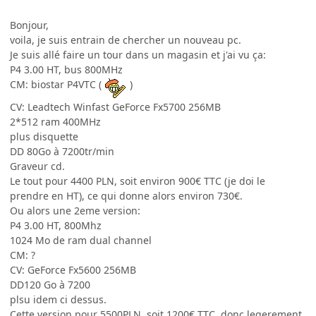
Bonjour,
voila, je suis entrain de chercher un nouveau pc.
Je suis allé faire un tour dans un magasin et j'ai vu ça:
P4 3.00 HT, bus 800MHz
CM: biostar P4VTC (
)
CV: Leadtech Winfast GeForce Fx5700 256MB
2*512 ram 400MHz
plus disquette
DD 80Go à 7200tr/min
Graveur cd.
Le tout pour 4400 PLN, soit environ 900€ TTC (je doi le
prendre en HT), ce qui donne alors environ 730€.
Ou alors une 2eme version:
P4 3.00 HT, 800Mhz
1024 Mo de ram dual channel
CM: ?
CV: GeForce Fx5600 256MB
DD120 Go à 7200
plsu idem ci dessus.
Cette version pour 5500PLN, soit 1200€ TTC, donc legerement