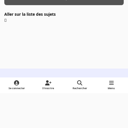
Aller sur la liste des sujets
Light Mode
Dark Mode
System Preference
Se connecter
S’inscrire
Rechercher
Menu
Langue
Cookies
Powered by
Invision Community