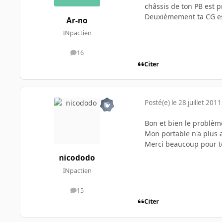
châssis de ton PB est p
Deuxièmement ta CG est
Ar-no
INpactien
16
messages
Citer
Posté(e)
le 28 juillet 2011
Bon et bien le problème
Mon portable n'a plus a
Merci beaucoup pour t
nicododo
INpactien
15
messages
Citer