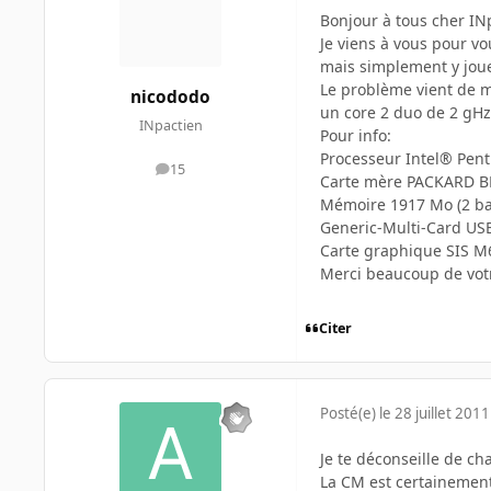
Bonjour à tous cher IN
Je viens à vous pour v
mais simplement y joue
Le problème vient de m
nicododo
un core 2 duo de 2 gHz
INpactien
Pour info:
Processeur Intel® Pe
15
messages
Carte mère PACKARD BE
Mémoire 1917 Mo (2 ba
Generic-Multi-Card US
Carte graphique SIS M
Merci beaucoup de vot
Citer
Posté(e)
le 28 juillet 2011
Je te déconseille de ch
La CM est certainement 