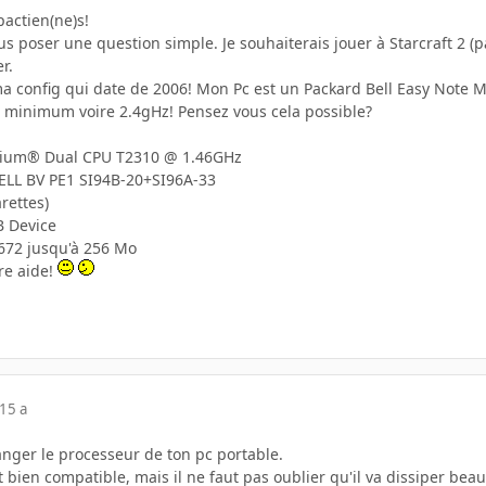
pactien(ne)s!
ous poser une question simple. Je souhaiterais jouer à Starcraft 2
r.
a config qui date de 2006! Mon Pc est un Packard Bell Easy Note 
 minimum voire 2.4gHz! Pensez vous cela possible?
ntium® Dual CPU T2310 @ 1.46GHz
LL BV PE1 SI94B-20+SI96A-33
rettes)
B Device
672 jusqu'à 256 Mo
re aide!
15 a
anger le processeur de ton pc portable.
bien compatible, mais il ne faut pas oublier qu'il va dissiper bea