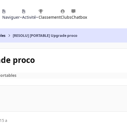
Naviguer
Activité
Classement
Clubs
Chatbox
les
[RESOLU] [PORTABLE] Upgrade proco
ade proco
ortables
15 a