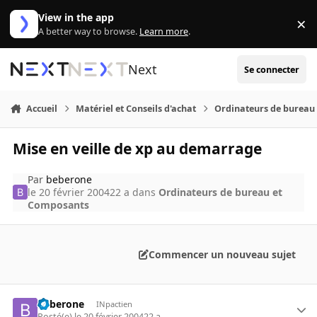
Aller au contenu
View in the app
×
Di
A better way to browse.
Learn more
.
Next
Se connecter
Accueil
Matériel et Conseils d'achat
Ordinateurs de bureau
Mise en veille de xp au demarrage
Par
beberone
le 20 février 2004
22 a
dans
Ordinateurs de bureau et
Composants
Commencer un nouveau sujet
beberone
INpactien
Posté(e)
le 20 février 2004
22 a