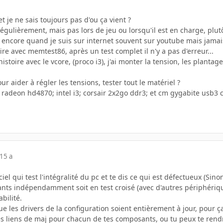
 et je ne sais toujours pas d'ou ça vient ?
égulièrement, mais pas lors de jeu ou lorsqu'il est en charge, plutôt
 ou encore quand je suis sur internet souvent sur youtube mais jamai
ire avec memtest86, après un test complet il n'y a pas d'erreur...
histoire avec le vcore, (proco i3), j'ai monter la tension, les plant
pour aider à régler les tensions, tester tout le matériel ?
 radeon hd4870; intel i3; corsair 2x2go ddr3; et cm gygabite usb3 
15 a
iel qui test l'intégralité du pc et te dis ce qui est défectueux (Sinon 
nts indépendamment soit en test croisé (avec d'autres périphérique
abilité.
ue les drivers de la configuration soient entièrement à jour, pour ça 
es liens de maj pour chacun de tes composants, ou tu peux te rendr