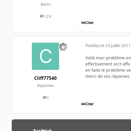
Banni
1,2 k
messages
Citer
Posté(e)
le 23 juillet 2011
Voilà mon problème est
effectivement occt affi
en faite le problème ve
merci de vos réponses e
Cliff77540
INpactien
3
messages
Citer
Archivé