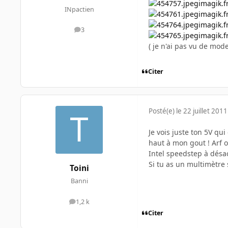
imagik.f
INpactien
imagik.f
imagik.f
3
messages
imagik.f
( je n'ai pas vu de mod
Citer
Posté(e)
le 22 juillet 2011
Je vois juste ton 5V qu
haut à mon gout ! Arf ou
Intel speedstep à désac
Si tu as un multimètre 
Toini
Banni
1,2 k
messages
Citer