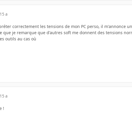
15 a
préter correctement les tensions de mon PC perso, il m'annonce u
 ce que je remarque que d'autres soft me donnent des tensions no
es outils au cas où
15 a
 !