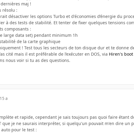
 dernières maj !
 résolu :
rait désactiver les options Turbo et d'économies d’énergie du proce
der à des tests de stabilité. Et tenter de fixer quelques tensions co
nts composants :
e large data set) pendant minimum 1h
stabilité de la carte graphique
iquement ! Test tous les secteurs de ton disque dur et te donne de
s cité mais il est préférable de l’exécuter en DOS, via
Hiren's boot
ns nous voir si tu as des questions.
15 a
plète et rapide, cependant je sais toujours pas quoi faire étant d
 que je ne saurais interpréter, si quelqu'un pouvait m'en dire un pe
 auto pour le test :