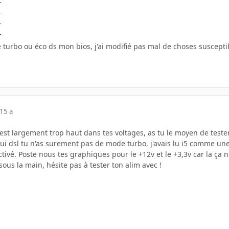
r
r
r
r
e turbo ou éco ds mon bios, j'ai modifié pas mal de choses suscept
15 a
i est largement trop haut dans tes voltages, as tu le moyen de teste
i dsl tu n'as surement pas de mode turbo, j'avais lu i5 comme une qui
tivé. Poste nous tes graphiques pour le +12v et le +3,3v car la ça n'
sous la main, hésite pas à tester ton alim avec !