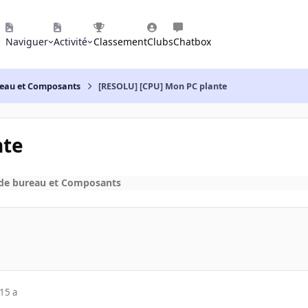
Naviguer
Activité
Classement
Clubs
Chatbox
reau et Composants
[RESOLU] [CPU] Mon PC plante
nte
 de bureau et Composants
15 a