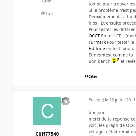
Banni
ton pc pour trouver les
Si le problème n'est pas
1,2 k
messages
Deuxièmement , il faud
bios ! Et ensuite procé
Pour tester les différe
OCCT
En test CPU (mod
Furmark
Pour tester la 
Hd tune
en test long un
Et memtest comme tu l'a
Bon bench
et revie
Citer
Posté(e)
le 22 juillet 2011
bonjour
merci de ta réponse com
voici les graph de OCCT
voltage a était remit en
Cliff77540