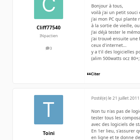
Bonjour à tous,
voilà j'ai un petit souci
j'ai mon PC qui plante r
à la sortie de vieille,
Cliff77540
J'ai déjà tester le mémo
INpactien
j'ai trouvé ensuite une 
ceux d'internet...
3
messages
y a t'il des logicielles 
(alim 500watts ocz 80+;
Citer
Posté(e)
le 21 juillet 2011
Non tu n'as pas de logic
tester tous les composa
avec des logiciels de st
En 1er lieu, s'assurer q
Toini
en ligne et te donne d