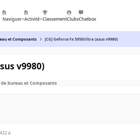
Naviguer
Activité
Classement
Clubs
Chatbox
reau et Composants
[CG] Geforce Fx 5950Ultra (asus v9980)
asus v9980)
 de bureau et Composants
04
22 a