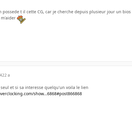
possede t il cette CG, car je cherche depuis plusieur jour un bios 
t m'aider
04
22 a
t seul et si sa interesse quelqu'un voila le lien
overclocking.com/show...6868#post866868