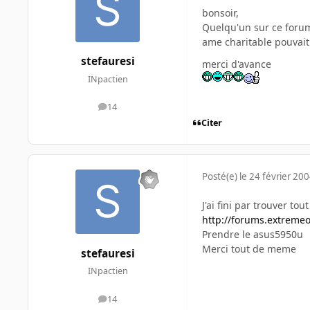
bonsoir,
Quelqu'un sur ce forum 
ame charitable pouvai
stefauresi
merci d'avance
INpactien
14
messages
Citer
Posté(e)
le 24 février 20
J'ai fini par trouver tou
http://forums.extreme
Prendre le asus5950u
Merci tout de meme
stefauresi
INpactien
14
messages