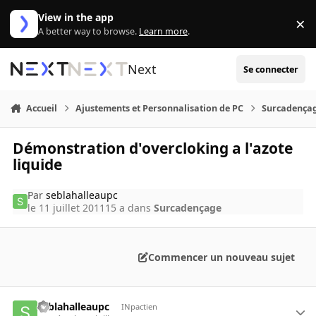
Aller au contenu
View in the app
×
Di
A better way to browse.
Learn more
.
Next
Se connecter
Accueil
Ajustements et Personnalisation de PC
Surcadença
Démonstration d'overcloking a l'azote
liquide
Par
seblahalleaupc
le 11 juillet 2011
15 a
dans
Surcadençage
Commencer un nouveau sujet
seblahalleaupc
INpactien