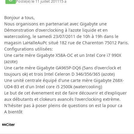
Posté(e)
le 11 juillet 2011
15 a
Bonjour a tous,
Nous organisons en partenariat avec Gigabyte une
Démonstration d'overclocking à l'azote liquide et en
watercooling, le samedi 23/07/2011 de 10h à 19h dans le
magasin LaHalleAuPc situé 182 rue de Charenton 75012 Paris.
Configurations utilisées:
Une carte mère Gigabyte X58A-OC et un Intel Core i7 990X
(azote)
Une carte mère Gigabyte GA965P-DQ6 (5ans d'overclock et
toujours ok) et trois Intel Celeron D 346/356/365 (azote)
Une unité centrale équipé d'une carte mère Gigabyte Z68X-
UD4-B3 et d'un Intel core i5 2500k (watercooling)
Le but de cet évenement est de faire découvrir et d'expliquer
aux débutants et clokeurs avancés l'overclocking extrème.
N'hésiter pas à poser pleins de questions on est la pour ca
A bientôt
Citer