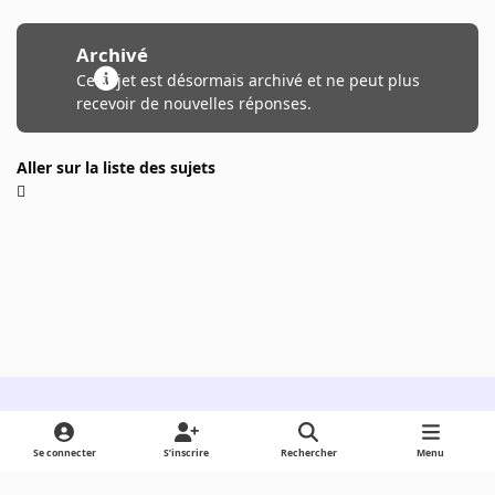
Archivé
Ce sujet est désormais archivé et ne peut plus
recevoir de nouvelles réponses.
Aller sur la liste des sujets
Light Mode
Dark Mode
System Preference
Se connecter
S’inscrire
Rechercher
Menu
Langue
Cookies