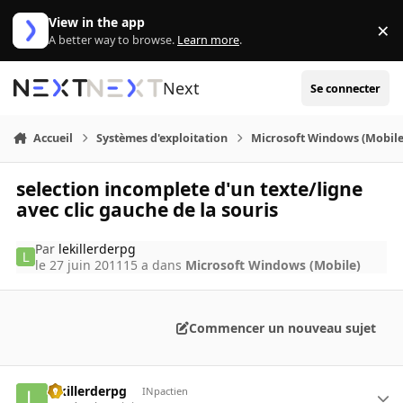
Aller au contenu
View in the app
×
Di
A better way to browse.
Learn more
.
Next
Se connecter
Accueil
Systèmes d'exploitation
Microsoft Windows (Mobile
selection incomplete d'un texte/ligne
avec clic gauche de la souris
Par
lekillerderpg
le 27 juin 2011
15 a
dans
Microsoft Windows (Mobile)
Commencer un nouveau sujet
lekillerderpg
INpactien