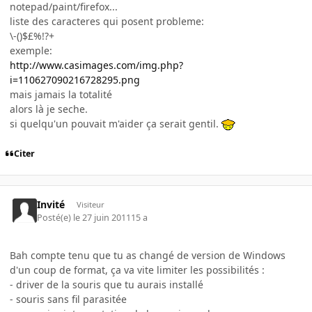
notepad/paint/firefox...
liste des caracteres qui posent probleme:
\-()$£%!?+
exemple:
http://www.casimages.com/img.php?
i=110627090216728295.png
mais jamais la totalité
alors là je seche.
si quelqu'un pouvait m'aider ça serait gentil.
Citer
Invité
Visiteur
Posté(e)
le 27 juin 2011
15 a
Bah compte tenu que tu as changé de version de Windows
d'un coup de format, ça va vite limiter les possibilités :
- driver de la souris que tu aurais installé
- souris sans fil parasitée