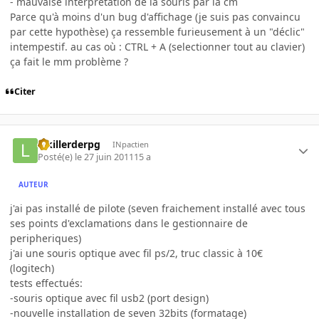
- mauvaise interpretation de la souris par la cm
Parce qu'à moins d'un bug d'affichage (je suis pas convaincu
par cette hypothèse) ça ressemble furieusement à un "déclic"
intempestif. au cas où : CTRL + A (selectionner tout au clavier)
ça fait le mm problème ?
Citer
lekillerderpg
INpactien
Posté(e)
le 27 juin 2011
15 a
AUTEUR
j'ai pas installé de pilote (seven fraichement installé avec tous
ses points d'exclamations dans le gestionnaire de
peripheriques)
j'ai une souris optique avec fil ps/2, truc classic à 10€
(logitech)
tests effectués:
-souris optique avec fil usb2 (port design)
-nouvelle installation de seven 32bits (formatage)